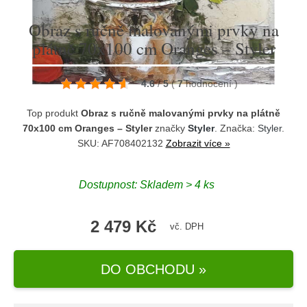
Obraz s ručně malovanými prvky na
plátně 70x100 cm Oranges – Styler
4.6
/
5
(
7
hodnocení
)
Top produkt
Obraz s ručně malovanými prvky na plátně
70x100 cm Oranges – Styler
značky
Styler
. Značka:
Styler
.
SKU: AF708402132
Zobrazit více »
Dostupnost:
Skladem > 4 ks
2 479 Kč
vč. DPH
DO OBCHODU »