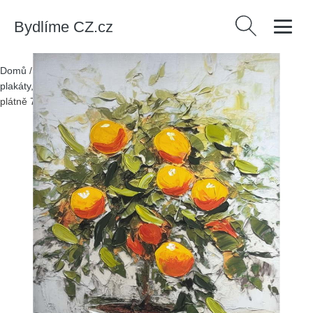
Bydlíme CZ.cz
Vyhledávání
Domů
/
Produkty
/
> Dekorace > Dekorace na zeď > Obrazy,
plakáty, cedule > Obrazy
/
Obraz s ručně malovanými prvky na
plátně 70x100 cm Oranges – Styler