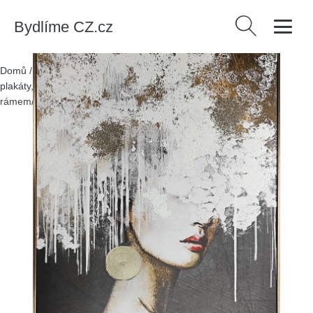
Bydlíme CZ.cz
Vyhledávání
Domů
/
Produkty
/
> Dekorace > Dekorace na zeď > Obrazy,
plakáty, cedule > Obrazy
/
Obraz s ručně malovanými prvky s
rámem/na plátně 70x100 cm Mary – Styler