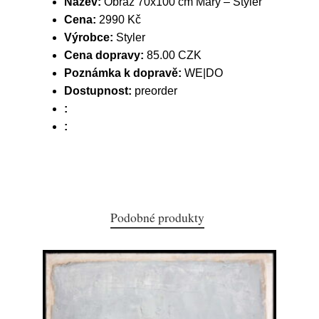
Název:
Obraz 70x100 cm Mary – Styler
Cena:
2990 Kč
Výrobce:
Styler
Cena dopravy:
85.00 CZK
Poznámka k dopravě:
WE|DO
Dostupnost:
preorder
:
:
Podobné produkty