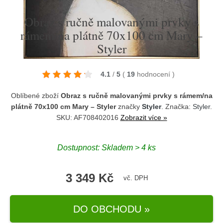
Obraz s ručně malovanými prvky s
rámem/na plátně 70x100 cm Mary –
Styler
4.1
/
5
(
19
hodnocení
)
Oblíbené zboží
Obraz s ručně malovanými prvky s rámem/na
plátně 70x100 cm Mary – Styler
značky
Styler
. Značka:
Styler
.
SKU: AF708402016
Zobrazit více »
Dostupnost:
Skladem > 4 ks
3 349 Kč
vč. DPH
DO OBCHODU »