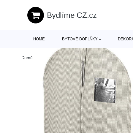
Bydlíme CZ.cz
HOME
BYTOVÉ DOPLŇKY
DEKOR
Domů
/
Produkty
/
> Bytové doplňky > Úložné boxy a organi