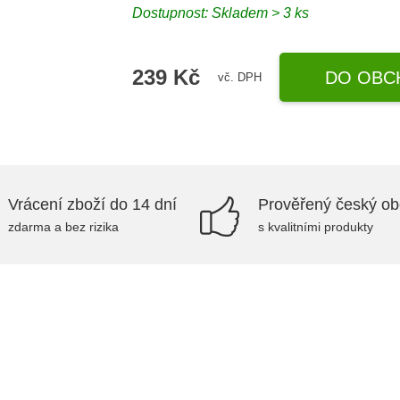
Dostupnost:
Skladem > 3 ks
239 Kč
DO OBC
vč. DPH
Vrácení zboží do 14 dní
Prověřený český o
zdarma a bez rizika
s kvalitními produkty