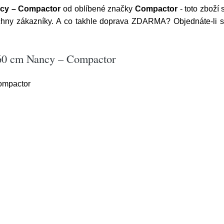
ncy – Compactor
od oblíbené značky
Compactor
- toto zboží
y zákazníky. A co takhle doprava ZDARMA? Objednáte-li si n
 60 cm Nancy – Compactor
ompactor