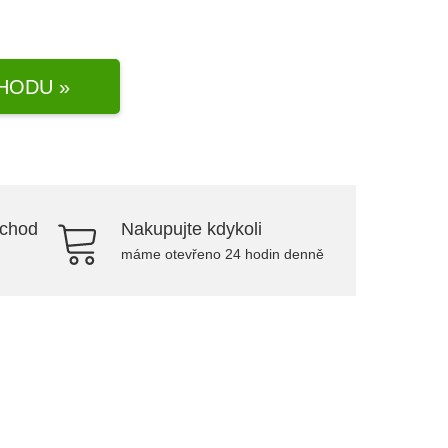
HODU »
bchod
Nakupujte kdykoli
máme otevřeno 24 hodin denně