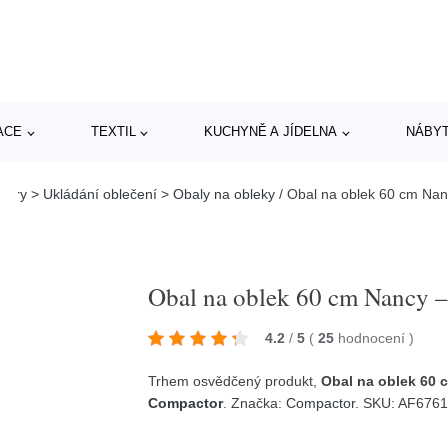
ACE
TEXTIL
KUCHYNĚ A JÍDELNA
NÁBY
zéry > Ukládání oblečení > Obaly na obleky
/
Obal na oblek 60 cm Na
Obal na oblek 60 cm Nancy 
4.2
/
5
(
25
hodnocení
)
Trhem osvědčený produkt,
Obal na oblek 60
Compactor
. Značka:
Compactor
. SKU: AF676