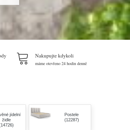
ody
Nakupujte kdykoli
máme otevřeno 24 hodin denně
ěné jídelní
Postele
židle
(12287)
(14726)