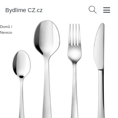
Bydlíme CZ.cz
Vyhledávání
Domů
/
Produkty
/
> Kuchyně a jídelna > Nádobí > Příbory
/
Nerezový příbor ve stříbrné barvě 24 ks Clara – Tescoma