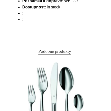
Poznámka k dopravě:
WE|DO
Dostupnost:
in stock
:
:
Podobné produkty