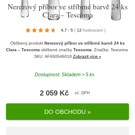
Nerezový příbor ve stříbrné barvě 24 ks
Clara – Tescoma
4.7
/
5
(
12
hodnocení
)
Oblíbený produkt
Nerezový příbor ve stříbrné barvě 24 ks
Clara – Tescoma
oblíbené značky
Tescoma
. Značka:
Tescoma
.
SKU: AF650546018
Zobrazit více »
Dostupnost:
Skladem > 5 ks
2 059 Kč
vč. DPH
DO OBCHODU »