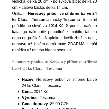
vidlička: délka 20 cm, • polévková lžíce: délka 20
cm, • čajová lžička: délka 14 cm.
Unikátní
Nerezový příbor ve stříbrné barvě 24
ks Clara – Tescoma
značky
Tescoma
- tento hit
pořídíte po slevě za
2014 Kč
. S pomocí našeho
katalogu nakoupíte pohodlně z mobilu, tabletu
nebo od počítače. Naplníte-li košík zbožím nad ,
dopravu až k vám domů máte ZDARMA. Lepší
nabídku už na trhu hledat nemusíte.
Parametry produktu: Nerezový příbor ve stříbrné
barvě 24 ks Clara – Tescoma
Název:
Nerezový příbor ve stříbrné barvě
24 ks Clara – Tescoma
Cena:
2014 Kč
Výrobce:
Tescoma
Cena dopravy:
85.00 CZK