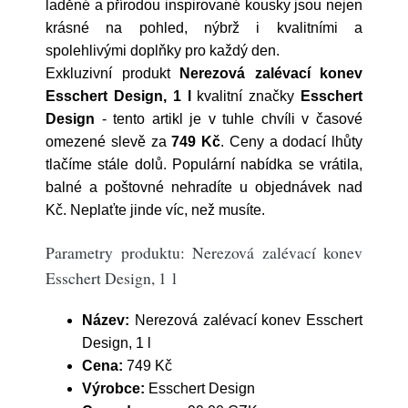
laděné a přírodou inspirované kousky jsou nejen
krásné na pohled, nýbrž i kvalitními a
spolehlivými doplňky pro každý den.
Exkluzivní produkt
Nerezová zalévací konev
Esschert Design, 1 l
kvalitní značky
Esschert
Design
- tento artikl je v tuhle chvíli v časové
omezené slevě za
749 Kč
. Ceny a dodací lhůty
tlačíme stále dolů. Populární nabídka se vrátila,
balné a poštovné nehradíte u objednávek nad
Kč. Neplaťte jinde víc, než musíte.
Parametry produktu: Nerezová zalévací konev
Esschert Design, 1 l
Název:
Nerezová zalévací konev Esschert
Design, 1 l
Cena:
749 Kč
Výrobce:
Esschert Design