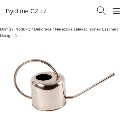
Bydlíme CZ.cz
Vyhledávání
Domů
/
Produkty
/
Dekorace
/
Nerezová zalévací konev Esschert
Design, 1 l