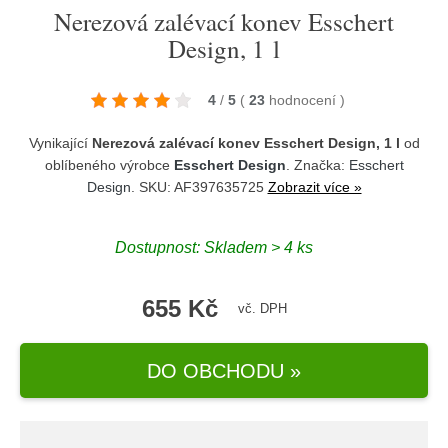
Nerezová zalévací konev Esschert
Design, 1 l
4
/
5
(
23
hodnocení
)
Vynikající
Nerezová zalévací konev Esschert Design, 1 l
od
oblíbeného výrobce
Esschert Design
. Značka:
Esschert
Design
. SKU: AF397635725
Zobrazit více »
Dostupnost:
Skladem > 4 ks
655 Kč
vč. DPH
DO OBCHODU »