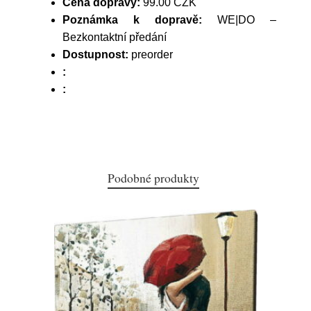
Cena dopravy:
99.00 CZK
Poznámka k dopravě:
WE|DO –
Bezkontaktní předání
Dostupnost:
preorder
:
:
Podobné produkty