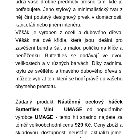
udrží vaše drobné předměty přesně tam, kde je
potřebujete. Jeho stylový a minimalistický tvar z
něj činí poutavý designový prvek v domácnosti,
kanceláři nebo jiném interiéru.
Věšák je vyroben z oceli a dubového dřeva.
Věšák má dvě křídla, která jsou ideální pro
zavěšení bund a šál, a malou poličku na klíče a
peněženku. Butterflies se dodávají ve dvou
velikostech a v různých barvách. Díky zadnímu
krytu ze světlého a tmavého dubového dřeva si
můžete vybrat ten, který se hodí právě do vašeho
obytného prostoru.
Žádaný produkt
Nástěnný ocelový háček
Butterflies Mini – UMAGE
od populárního
výrobce
UMAGE
- tento hit snadno najdete za
téměř velkoobchodní cenu
929 Kč
. Ceny zboží a
skladovou dostupnost neustále aktualizujeme.