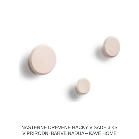
NÁSTĚNNÉ DŘEVĚNÉ HÁČKY V SADĚ 3 KS
V PŘÍRODNÍ BARVĚ NADUA – KAVE HOME