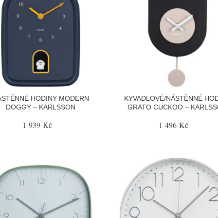
ÁSTĚNNÉ HODINY MODERN
KYVADLOVÉ/NÁSTĚNNÉ HOD
DOGGY – KARLSSON
GRATO CUCKOO – KARLS
1 939 Kč
1 496 Kč