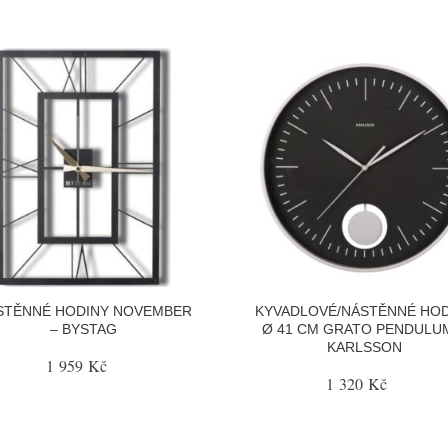
STĚNNÉ HODINY NOVEMBER
KYVADLOVÉ/NÁSTĚNNÉ HOD
– BYSTAG
Ø 41 CM GRATO PENDULU
KARLSSON
1 959 Kč
1 320 Kč