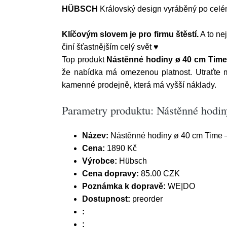
HÜBSCH
Královský design vyráběný po celém
Klíčovým slovem je pro firmu štěstí.
A to ne
činí šťastnějším celý svět ♥
Top produkt
Nástěnné hodiny ø 40 cm Tim
že nabídka má omezenou platnost. Utraťt
kamenné prodejně, která má vyšší náklady.
Parametry produktu: Nástěnné hodi
Název:
Nástěnné hodiny ø 40 cm Time 
Cena:
1890 Kč
Výrobce:
Hübsch
Cena dopravy:
85.00 CZK
Poznámka k dopravě:
WE|DO
Dostupnost:
preorder
:
: