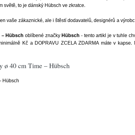
 světě, to je dánský Hübsch ve zkratce.
jen vaše zákaznické, ale i štěstí dodavatelů, designérů a výrob
e – Hübsch
oblíbené značky
Hübsch
- tento artikl je v tuhle c
e minimálně Kč a DOPRAVU ZCELA ZDARMA máte v kapse. Nak
ny ø 40 cm Time – Hübsch
– Hübsch