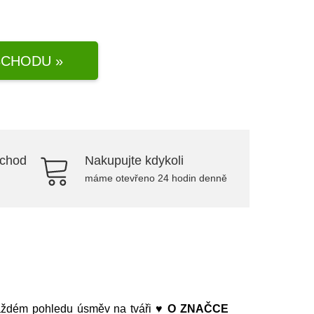
CHODU »
bchod
Nakupujte kdykoli
máme otevřeno 24 hodin denně
každém pohledu úsměv na tváři ♥
O ZNAČCE