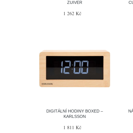
ZUIVER
C
1 262 Kč
DIGITÁLNÍ HODINY BOXED –
N
KARLSSON
1 811 Kč