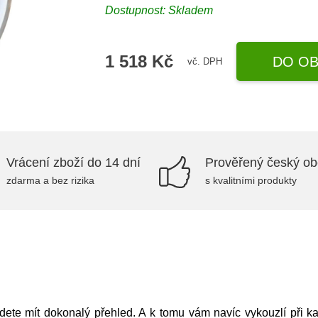
Dostupnost:
Skladem
1 518 Kč
DO OB
vč. DPH
Vrácení zboží do 14 dní
Prověřený český o
zdarma a bez rizika
s kvalitními produkty
ete mít dokonalý přehled. A k tomu vám navíc vykouzlí při 