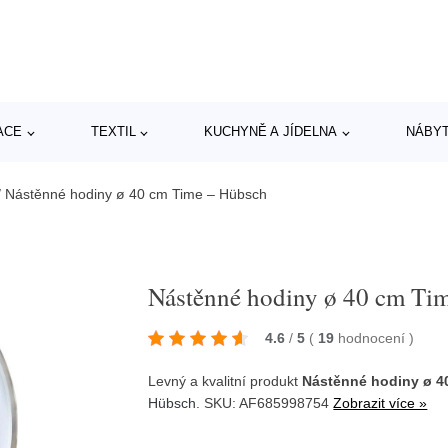
ACE
TEXTIL
KUCHYNĚ A JÍDELNA
NÁBY
/
Nástěnné hodiny ø 40 cm Time – Hübsch
Nástěnné hodiny ø 40 cm Ti
4.6
/
5
(
19
hodnocení
)
Levný a kvalitní produkt
Nástěnné hodiny ø 4
Hübsch
. SKU: AF685998754
Zobrazit více »