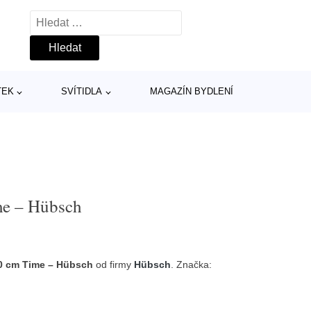
Vyhledávání
TEK
SVÍTIDLA
MAGAZÍN BYDLENÍ
me – Hübsch
0 cm Time – Hübsch
od firmy
Hübsch
. Značka: