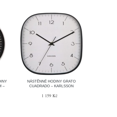
INY
NÁSTĚNNÉ HODINY GRATO
M –
CUADRADO – KARLSSON
1 159 Kč