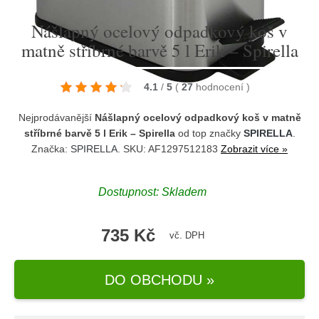
Nášlapný ocelový odpadkový koš v
matně stříbrné barvě 5 l Erik – Spirella
4.1
/
5
(
27
hodnocení
)
Nejprodávanější
Nášlapný ocelový odpadkový koš v matně
stříbrné barvě 5 l Erik – Spirella
od top značky
SPIRELLA
.
Značka:
SPIRELLA
. SKU: AF1297512183
Zobrazit více »
Dostupnost:
Skladem
735 Kč
vč. DPH
DO OBCHODU »