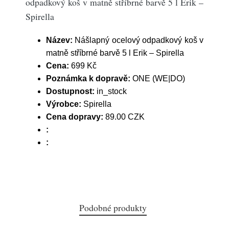
odpadkový koš v matně stříbrné barvě 5 l Erik –
Spirella
Název:
Nášlapný ocelový odpadkový koš v
matně stříbrné barvě 5 l Erik – Spirella
Cena:
699 Kč
Poznámka k dopravě:
ONE (WE|DO)
Dostupnost:
in_stock
Výrobce:
Spirella
Cena dopravy:
89.00 CZK
:
:
Podobné produkty