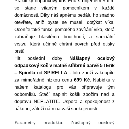
Praktický odpadkový koš Erik s objemem 5 litrů
se stane vítaným pomocníkem v každé
domácnosti. Díky nášlapnému pedálu ho snadno
otevřete, aniž byste se museli dotýkat víka.
Oceníte také funkci pomalého zavírání víka, která
zabraňuje hlasitému bouchnutí, a speciální
vrstvu, která účinně chrání povrch před otisky
prstů.
Hit poslední doby
Nášlapný ocelový
odpadkový koš v matně stříbrné barvě 5 l Erik
– Spirella
od
SPIRELLA
- toto zboží zakoupíte
za mimořádně nízkou cenu
699 Kč
. Nabídku v
našem katalogu pro vás připravuje tým
odborníků. Stačí naplnit košík zbožím nad a
dopravu NEPLATÍTE. Úspora a spokojenost z
nákupu, záleží nám na vaší spokojenosti.
Parametry produktu: Nášlapný ocelový