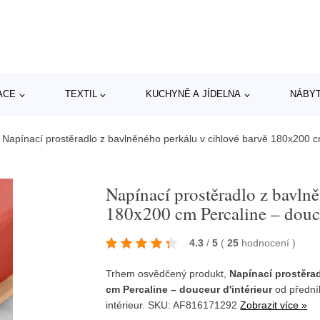
ACE
TEXTIL
KUCHYNĚ A JÍDELNA
NÁBY
/
Napínací prostěradlo z bavlněného perkálu v cihlové barvě 180x200 cm
Napínací prostěradlo z bavln
180x200 cm Percaline – douce
4.3
/
5
(
25
hodnocení
)
Trhem osvědčený produkt,
Napínací prostěra
cm Percaline – douceur d'intérieur
od přední
intérieur
. SKU: AF816171292
Zobrazit více »