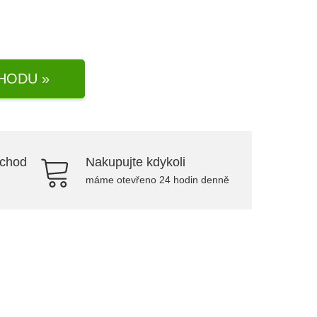
HODU »
bchod
Nakupujte kdykoli
máme otevřeno 24 hodin denně