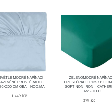
SVĚTLE MODRÉ NAPÍNACÍ
ZELENOMODRÉ NAPÍNAC
BAVLNĚNÉ PROSTĚRADLO
PROSTĚRADLO 135X190 CM
80X200 CM OBA – NOO.MA
SOFT NON-IRON – CATHER
LANSFIELD
1 449 Kč
279 Kč