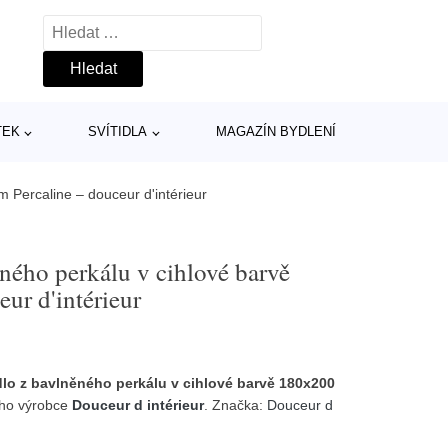
Vyhledávání
TEK
SVÍTIDLA
MAGAZÍN BYDLENÍ
 Percaline – douceur d'intérieur
ěného perkálu v cihlové barvě
ur d'intérieur
dlo z bavlněného perkálu v cihlové barvě 180x200
ho výrobce
Douceur d intérieur
. Značka:
Douceur d