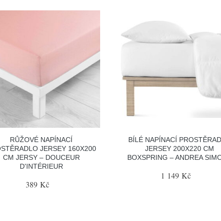
RŮŽOVÉ NAPÍNACÍ
BÍLÉ NAPÍNACÍ PROSTĚRA
STĚRADLO JERSEY 160X200
JERSEY 200X220 CM
CM JERSY – DOUCEUR
BOXSPRING – ANDREA SIM
D'INTÉRIEUR
1 149 Kč
389 Kč