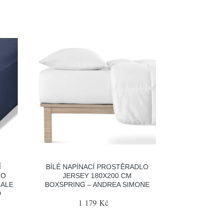
Í
BÍLÉ NAPÍNACÍ PROSTĚRADLO
LO
JERSEY 180X200 CM
CALE
BOXSPRING – ANDREA SIMONE
D
1 179 Kč