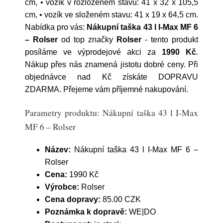
cm, • vozík v rozloženém stavu: 41 x 32 x 105,5
cm, • vozík ve složeném stavu: 41 x 19 x 64,5 cm.
Nabídka pro vás:
Nákupní taška 43 l I-Max MF 6
– Rolser
od top značky
Rolser
- tento produkt
posíláme ve výprodejové akci za
1990 Kč
.
Nákup přes nás znamená jistotu dobré ceny. Při
objednávce nad Kč získáte DOPRAVU
ZDARMA. Přejeme vám příjemné nakupování.
Parametry produktu: Nákupní taška 43 l I-Max
MF 6 – Rolser
Název:
Nákupní taška 43 l I-Max MF 6 –
Rolser
Cena:
1990 Kč
Výrobce:
Rolser
Cena dopravy:
85.00 CZK
Poznámka k dopravě:
WE|DO