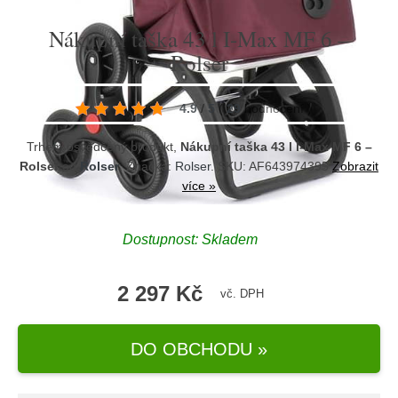
Nákupní taška 43 l I-Max MF 6 –
Rolser
4.9
/
5
(
29
hodnocení
)
Trhem osvědčený produkt,
Nákupní taška 43 l I-Max MF 6 –
Rolser
od
Rolser
. Značka:
Rolser
. SKU: AF643974395
Zobrazit
více »
Dostupnost:
Skladem
2 297 Kč
vč. DPH
DO OBCHODU »