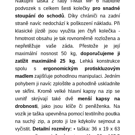
Nákupní taška z řady I-Max MF 6 nabídne
podvozek s celkem šesti kolečky
pro snadné
stoupání do schodů
. Díky chrániči na zadní
straně navíc nedochází k poškození nákladu. Při
klasické jízdě jsou využita jen čtyři kolečka -
hmotnost obsahu je tak rovnoměrně rozložena a
nepřetěžuje vaše záda. Přestože je její
maximální nosnost 50 kg,
doporučujeme ji
zatížit maximálně 25 kg
. Lehká konstrukce
spolu s
ergonomickým protiskluzovým
madlem
zajišťuje pohodlnou manipulaci. Jedním
pohybem ji navíc zploštíte a pohodlně uskladníte
ve skříni. Kromě velké hlavní kapsy na zip se
uvnitř skrývají také dvě
menší kapsy na
drobnosti
, jako jsou klíče či peněženka. Na
vozík je taška upevněna pomocí textilního poutka
na suchý zip, a proto ji lze kdykoliv sejmout a
vyčistit.
Detailní rozměry:
• taška: 36 x 19 x 63