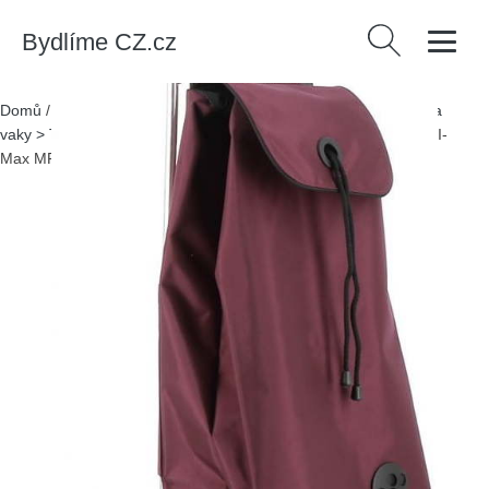
Bydlíme CZ.cz
Vyhledávání
Domů
/
Produkty
/
> Móda a volný čas > Móda > Batohy, tašky a
vaky > Tašky a zavazadla > Nákupní tašky
/
Nákupní taška 43 l I-
Max MF 6 – Rolser