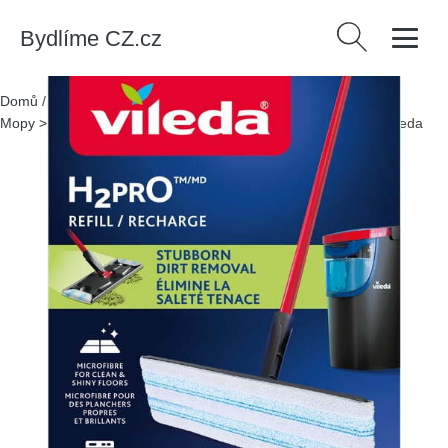
Bydlíme CZ.cz
Vyhledávání
Domů
/
Produkty
/
> Úklid a organizace > Úklidové pomůcky >
Mopy > Návleky na mop
/
Náhradní návlek na mop H2PrO – Vileda