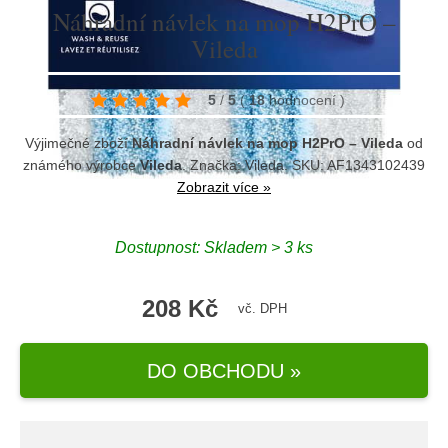
Náhradní návlek na mop H2PrO –
Vileda
5
/
5
(
18
hodnocení
)
Výjimečné zboží
Náhradní návlek na mop H2PrO – Vileda
od
známého výrobce
Vileda
. Značka:
Vileda
. SKU: AF1343102439
Zobrazit více »
Dostupnost:
Skladem > 3 ks
208 Kč
vč. DPH
DO OBCHODU »