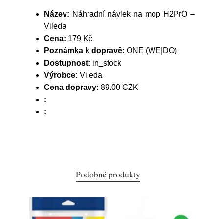
Název:
Náhradní návlek na mop H2PrO –
Vileda
Cena:
179 Kč
Poznámka k dopravě:
ONE (WE|DO)
Dostupnost:
in_stock
Výrobce:
Vileda
Cena dopravy:
89.00 CZK
:
:
Podobné produkty