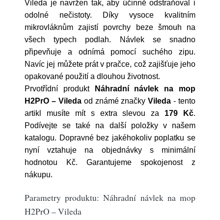
Vileda je navržen tak, aby účinně odstraňoval i
odolné nečistoty. Díky vysoce kvalitním
mikrovláknům zajistí povrchy beze šmouh na
všech typech podlah. Návlek se snadno
připevňuje a odnímá pomocí suchého zipu.
Navíc jej můžete prát v pračce, což zajišťuje jeho
opakované použití a dlouhou životnost.
Prvotřídní produkt
Náhradní návlek na mop
H2PrO – Vileda
od známé značky
Vileda
- tento
artikl musíte mít s extra slevou za
179 Kč
.
Podívejte se také na další položky v našem
katalogu. Dopravné bez jakéhokoliv poplatku se
nyní vztahuje na objednávky s minimální
hodnotou Kč. Garantujeme spokojenost z
nákupu.
Parametry produktu: Náhradní návlek na mop
H2PrO – Vileda