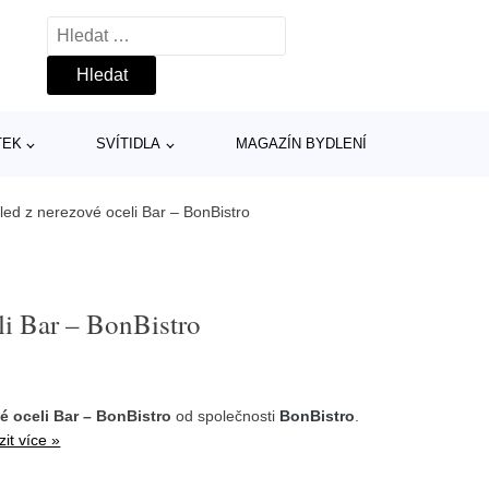
Vyhledávání
TEK
SVÍTIDLA
MAGAZÍN BYDLENÍ
ed z nerezové oceli Bar – BonBistro
li Bar – BonBistro
é oceli Bar – BonBistro
od společnosti
BonBistro
.
it více »