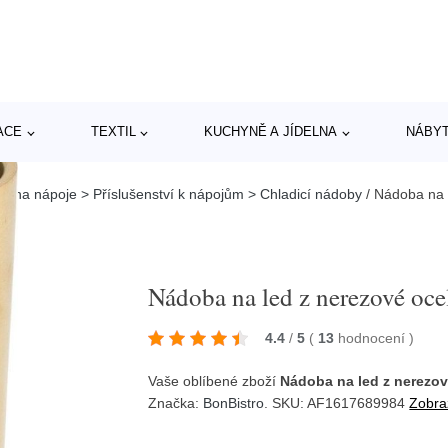
ACE
TEXTIL
KUCHYNĚ A JÍDELNA
NÁBY
í na nápoje > Příslušenství k nápojům > Chladicí nádoby
/
Nádoba na l
Nádoba na led z nerezové oce
4.4
/
5
(
13
hodnocení
)
Vaše oblíbené zboží
Nádoba na led z nerezov
Značka:
BonBistro
. SKU: AF1617689984
Zobraz