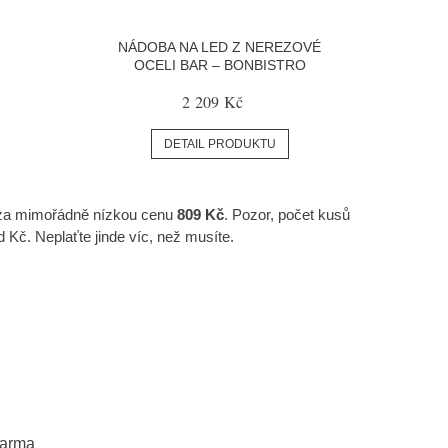
NÁDOBA NA LED Z NEREZOVÉ
OCELI BAR – BONBISTRO
2 209 Kč
DETAIL PRODUKTU
t za mimořádně nízkou cenu
809 Kč
. Pozor, počet kusů
. Neplaťte jinde víc, než musíte.
darma