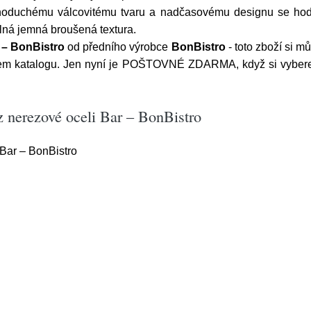
dnoduchému válcovitému tvaru a nadčasovému designu se hodí 
elná jemná broušená textura.
 – BonBistro
od předního výrobce
BonBistro
- toto zboží si m
našem katalogu. Jen nyní je POŠTOVNÉ ZDARMA, když si vybere
z nerezové oceli Bar – BonBistro
Bar – BonBistro