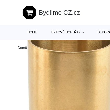
Bydlíme CZ.cz
HOME
BYTOVÉ DOPLŇKY
DEKOR
Domů
/
Produkty
/
> Kuchyňské potřeby a stolování > Nádob