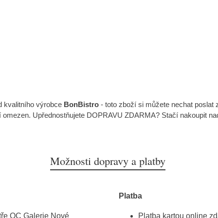
 kvalitního výrobce
BonBistro
- toto zboží si můžete nechat posla
ží omezen. Upřednostňujete DOPRAVU ZDARMA? Stačí nakoupit nad Kč
Možnosti dopravy a platby
Platba
atře OC Galerie Nové
Platba kartou online z