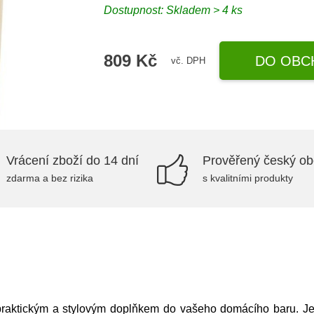
Dostupnost:
Skladem > 4 ks
809 Kč
DO OBC
vč. DPH
Vrácení zboží do 14 dní
Prověřený český o
zdarma a bez rizika
s kvalitními produkty
raktickým a stylovým doplňkem do vašeho domácího baru. Je v