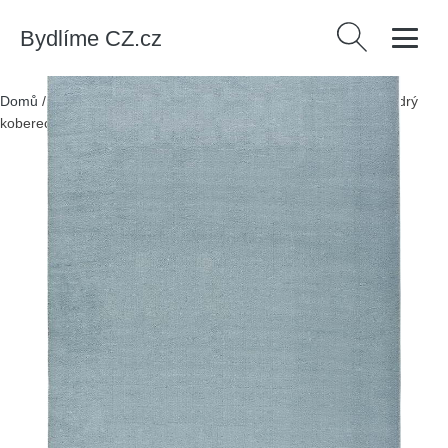
Bydlíme CZ.cz
Vyhledávání
Domů
/
Produkty
/
> Textil > Koberce a rohožky > Koberce
/
Modrý
koberec 200x290 cm Loft – Universal