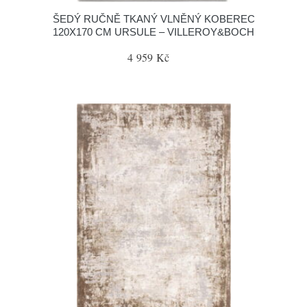
ŠEDÝ RUČNĚ TKANÝ VLNĚNÝ KOBEREC
120X170 CM URSULE – VILLEROY&BOCH
4 959 Kč