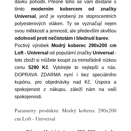
dávku pohodlí. Přesně toho se vám dostane s
tímto
moderním kobercem od značky
Universal
, jenž je vyrobený ze stoprocentních
polyesterových vláken. Ty se vyznačují nejen
svou měkkostí a jemností, ale především skvělou
odolností proti nečistotám i blednutí barev
.
Poctivý výrobek
Modrý koberec 290x200 cm
Loft - Universal
od populární značky
Universal
-
toto zboží si můžete koupit za mimořádně nízkou
cenu
5290 Kč
. Vybírejte to nejlepší u nás.
DOPRAVA ZDARMA nyní i bez speciálního
kupónu, pro objednávky nad Kč. Úspora a
spokojenost z nákupu, záleží nám na vaší
spokojenosti.
Parametry produktu: Modrý koberec 290x200
cm Loft - Universal