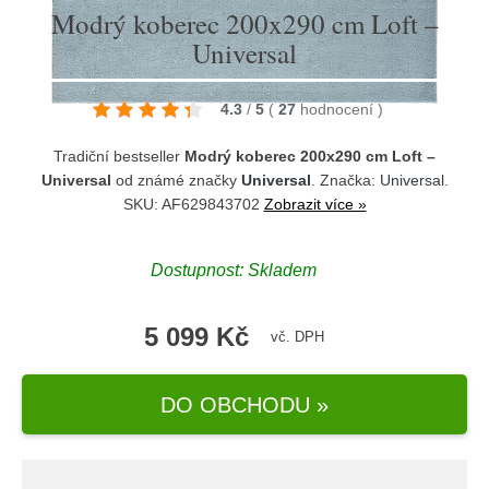
Modrý koberec 200x290 cm Loft –
Universal
4.3
/
5
(
27
hodnocení
)
Tradiční bestseller
Modrý koberec 200x290 cm Loft –
Universal
od známé značky
Universal
. Značka:
Universal
.
SKU: AF629843702
Zobrazit více »
Dostupnost:
Skladem
5 099 Kč
vč. DPH
DO OBCHODU »