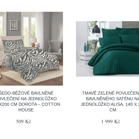
ŠEDO-BÉŽOVÉ BAVLNĚNÉ
TMAVĚ ZELENÉ POVLEČENÍ
OVLEČENÍ NA JEDNOLŮŽKO
BAVLNĚNÉHO SATÉNU N
X200 CM DOROTA – COTTON
JEDNOLŮŽKO ALISA, 140 X 
HOUSE
CM
509 Kč
1 999 Kč