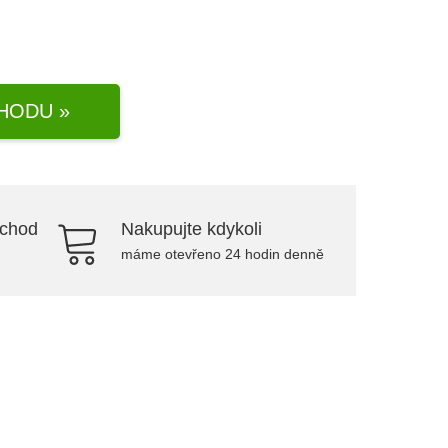
HODU »
bchod
Nakupujte kdykoli
máme otevřeno 24 hodin denně