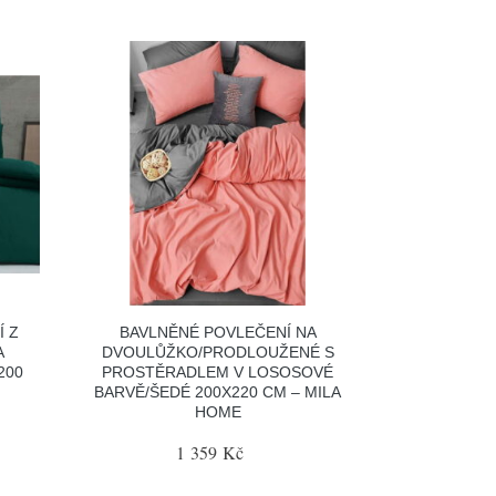
 Z
BAVLNĚNÉ POVLEČENÍ NA
A
DVOULŮŽKO/PRODLOUŽENÉ S
200
PROSTĚRADLEM V LOSOSOVÉ
BARVĚ/ŠEDÉ 200X220 CM – MILA
HOME
1 359 Kč