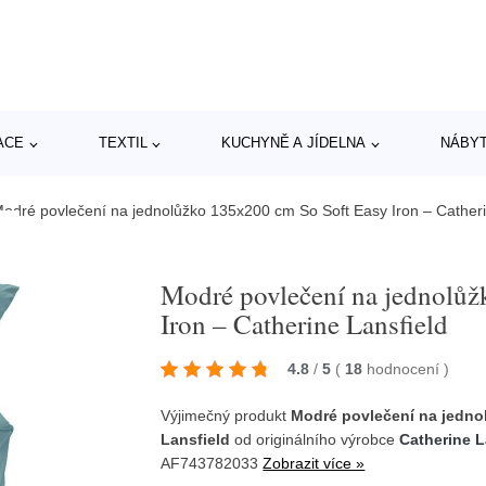
ACE
TEXTIL
KUCHYNĚ A JÍDELNA
NÁBY
odré povlečení na jednolůžko 135x200 cm So Soft Easy Iron – Catheri
Modré povlečení na jednolůž
Iron – Catherine Lansfield
4.8
/
5
(
18
hodnocení
)
Výjimečný produkt
Modré povlečení na jedno
Lansfield
od originálního výrobce
Catherine L
AF743782033
Zobrazit více »