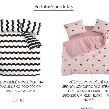
Podobné produkty
ERNOBÍLÉ POVLEČENÍ NA
RŮŽOVÉ POVLEČENÍ NA
DVOULŮŽKO 200X200 CM
JEDNOLŮŽKO/PRODLOUŽEN
WAVES – SASSY B
PROSTĚRADLEM/3DÍLN
160X220 CM RED HEART – 
709 Kč
HOME
859 Kč