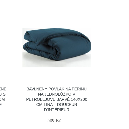
ENÉ
BAVLNĚNÝ POVLAK NA PEŘINU
O S
NA JEDNOLŮŽKO V
CM
PETROLEJOVÉ BARVĚ 140X200
E
CM LINA – DOUCEUR
D'INTÉRIEUR
589 Kč