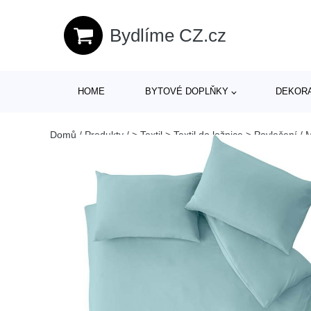
Bydlíme CZ.cz
HOME
BYTOVÉ DOPLŇKY
DEKOR
Domů
/
Produkty
/
> Textil > Textil do ložnice > Povlečení
/
M