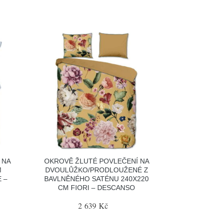
 NA
OKROVĚ ŽLUTÉ POVLEČENÍ NA
M
DVOULŮŽKO/PRODLOUŽENÉ Z
 –
BAVLNĚNÉHO SATÉNU 240X220
CM FIORI – DESCANSO
2 639 Kč