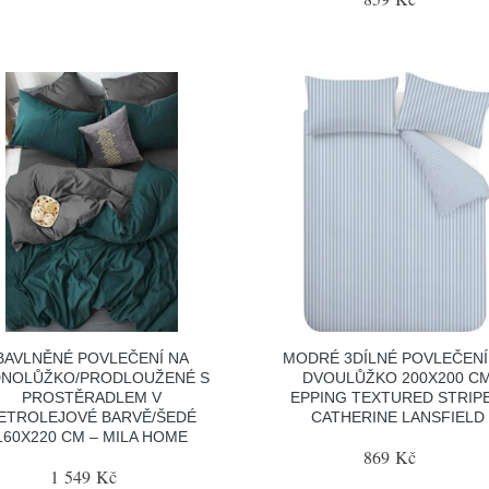
BAVLNĚNÉ POVLEČENÍ NA
MODRÉ 3DÍLNÉ POVLEČENÍ
DNOLŮŽKO/PRODLOUŽENÉ S
DVOULŮŽKO 200X200 C
PROSTĚRADLEM V
EPPING TEXTURED STRIPE
ETROLEJOVÉ BARVĚ/ŠEDÉ
CATHERINE LANSFIELD
160X220 CM – MILA HOME
869 Kč
1 549 Kč