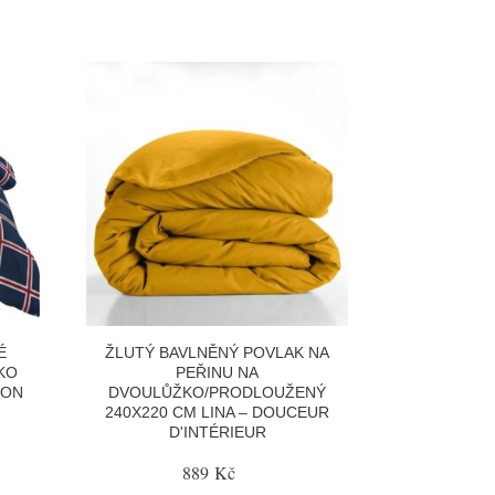
É
ŽLUTÝ BAVLNĚNÝ POVLAK NA
KO
PEŘINU NA
TON
DVOULŮŽKO/PRODLOUŽENÝ
240X220 CM LINA – DOUCEUR
D'INTÉRIEUR
889 Kč