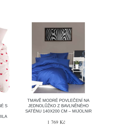
TMAVĚ MODRÉ POVLEČENÍ NA
É S
JEDNOLŮŽKO Z BAVLNĚNÉHO
É
SATÉNU 140X200 CM – MIJOLNIR
MILA
1 769 Kč