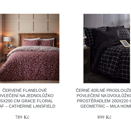
ČERVENÉ FLANELOVÉ
ČERNÉ 4DÍLNÉ PRODLOUŽ
OVLEČENÍ NA JEDNOLŮŽKO
POVLEČENÍ NA DVOULŮŽK
35X200 CM GRACE FLORAL
PROSTĚRADLEM 200X220 
AF – CATHERINE LANSFIELD
GEOMETRIC – MILA HOM
789 Kč
899 Kč