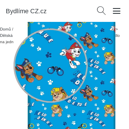
Bydlíme CZ.cz
Vyhledávání
Domů
/
Produkty
/
> Pro děti > Dětský textil > Dětský ložní textil >
Dětská prostěradla
/
Modré napínací bavlněné dětské prostěradlo
na jednolůžko 90x200 cm Paw Patrol – Jerry Fabrics