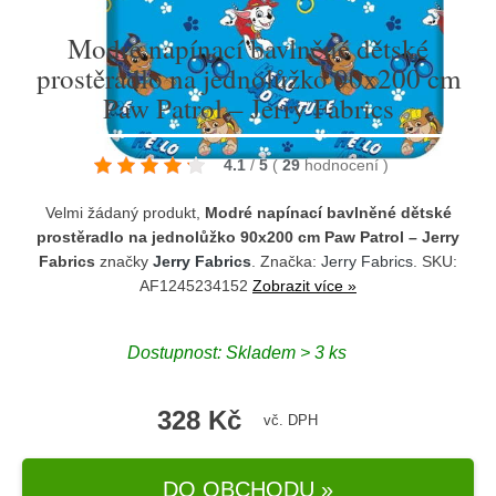
Modré napínací bavlněné dětské
prostěradlo na jednolůžko 90x200 cm
Paw Patrol – Jerry Fabrics
4.1
/
5
(
29
hodnocení
)
Velmi žádaný produkt,
Modré napínací bavlněné dětské
prostěradlo na jednolůžko 90x200 cm Paw Patrol – Jerry
Fabrics
značky
Jerry Fabrics
. Značka:
Jerry Fabrics
. SKU:
AF1245234152
Zobrazit více »
Dostupnost:
Skladem > 3 ks
328 Kč
vč. DPH
DO OBCHODU »