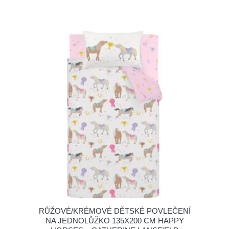
RŮŽOVÉ/KRÉMOVÉ DĚTSKÉ POVLEČENÍ
NA JEDNOLŮŽKO 135X200 CM HAPPY