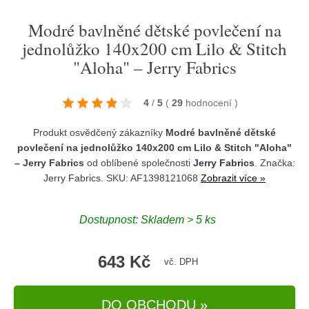
Modré bavlněné dětské povlečení na
jednolůžko 140x200 cm Lilo & Stitch
"Aloha" – Jerry Fabrics
4
/
5
(
29
hodnocení
)
Produkt osvědčený zákazníky
Modré bavlněné dětské
povlečení na jednolůžko 140x200 cm Lilo & Stitch "Aloha"
– Jerry Fabrics
od oblíbené společnosti
Jerry Fabrics
. Značka:
Jerry Fabrics
. SKU: AF1398121068
Zobrazit více »
Dostupnost:
Skladem > 5 ks
643 Kč
vč. DPH
DO OBCHODU »