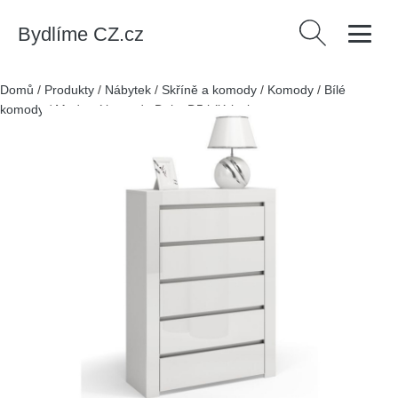
Bydlíme CZ.cz
Vyhledávání
Domů
/
Produkty
/
Nábytek
/
Skříně a komody
/
Komody
/
Bílé
komody
/
Moderní komoda Deko D5 bílá lesk