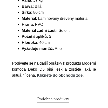
Váha:
57 kg
Barva:
Bílá
Šířka:
80 cm
Materiál:
Laminovaný dřevěný materiál
Hrana:
PVC
Materiál zadní části:
Sololit
Počet šuplíků:
5
Hloubka:
40 cm
Vyžaduje montáž:
Ano
Podívejte se na další obrázky k produktu Moderní
komoda Deko D5 bílá lesk a zjistěte jaká je
aktuální cena.
Klikněte do obchodu zde
.
Podobné produkty