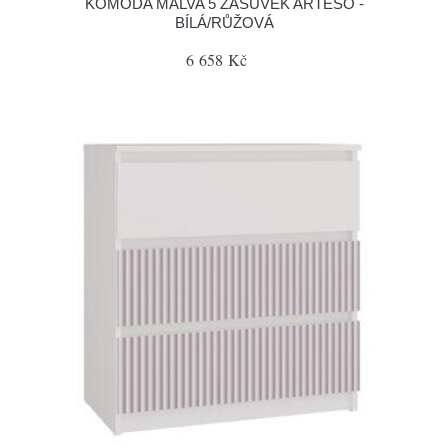
KOMODA MALVA 5 ZÁSUVEK ARTESO -
BÍLÁ/RŮŽOVÁ
6 658 Kč