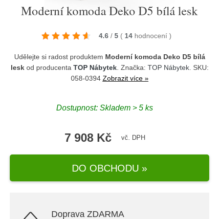
Moderní komoda Deko D5 bílá lesk
4.6
/
5
(
14
hodnocení
)
Udělejte si radost produktem
Moderní komoda Deko D5 bílá
lesk
od producenta
TOP Nábytek
. Značka:
TOP Nábytek
. SKU:
058-0394
Zobrazit více »
Dostupnost:
Skladem > 5 ks
7 908 Kč
vč. DPH
DO OBCHODU »
Doprava ZDARMA