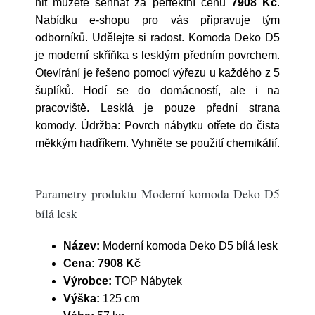
hit můžete sehnat za perfektní cenu
7908 Kč
.
Nabídku e-shopu pro vás připravuje tým
odborníků. Udělejte si radost. Komoda Deko D5
je moderní skříňka s lesklým předním povrchem.
Otevírání je řešeno pomocí výřezu u každého z 5
šuplíků. Hodí se do domácností, ale i na
pracoviště. Lesklá je pouze přední strana
komody. Údržba: Povrch nábytku otřete do čista
měkkým hadříkem. Vyhněte se použití chemikálií.
Parametry produktu Moderní komoda Deko D5
bílá lesk
Název:
Moderní komoda Deko D5 bílá lesk
Cena:
7908 Kč
Výrobce:
TOP Nábytek
Výška:
125 cm