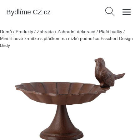
Bydlíme CZ.cz
Vyhledávání
Domů
/
Produkty
/
Zahrada
/
Zahradní dekorace
/
Ptačí budky
/
Mini litinové krmítko s ptáčkem na nízké podnožce Esschert Design
Birdy