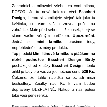
Zahradníci a milovníci všeho, co voní hlínou,
POZOR! Je tu nová kolekce věcí
Esschert
Design
, kterou si zamilujete stejně tak jako tu
květinku, co vám začala zrovna pučet na
zahrádce. Máte před sebou totiž kousek, který se
stane vaším věrným parťákem.
Upozornění:
Jedná se
mini krmítko
, prosíme tedy,
nepřehlédněte rozměry produktu.
Top produkt
Mini litinové krmítko s ptáčkem na
nízké podnožce Esschert Design Birdy
pocházející od značky
Esschert Design
- tento
artikl je tady pro vás za jedinečnou cenu
529 Kč
.
Čekáme, že tahle nabídka se zařadí mezi
bestsellery. Zásilky nad Kč k vám budou
dopraveny BEZPLATNĚ. Nákup u nás potěší
také vaši peněženku.
Parametry produktu: Mini litinové krmítko s