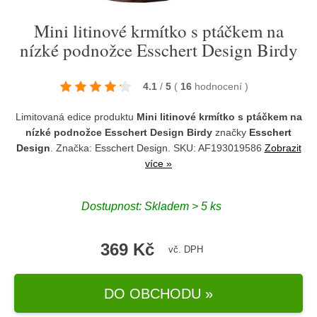
Mini litinové krmítko s ptáčkem na
nízké podnožce Esschert Design Birdy
4.1
/
5
(
16
hodnocení
)
Limitovaná edice produktu
Mini litinové krmítko s ptáčkem na
nízké podnožce Esschert Design Birdy
značky
Esschert
Design
. Značka:
Esschert Design
. SKU: AF193019586
Zobrazit
více »
Dostupnost:
Skladem > 5 ks
369 Kč
vč. DPH
DO OBCHODU »