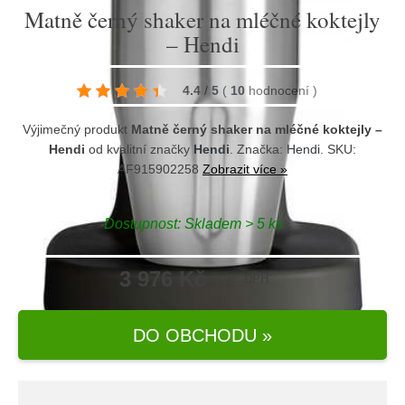
Matně černý shaker na mléčné koktejly
– Hendi
4.4
/
5
(
10
hodnocení
)
Výjimečný produkt
Matně černý shaker na mléčné koktejly –
Hendi
od kvalitní značky
Hendi
. Značka:
Hendi
. SKU:
AF915902258
Zobrazit více »
Dostupnost:
Skladem > 5 ks
3 976 Kč
vč. DPH
DO OBCHODU »