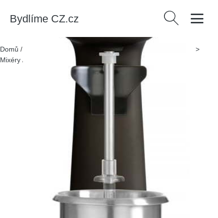
Bydlíme CZ.cz
Vyhledávání
Domů
/
Produkty
/
> Kuchyně a jídelna > Kuchyňské spotřebiče >
Mixéry
/
Matně černý shaker na mléčné koktejly – Hendi