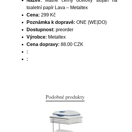
Název:
Matně černý ocelový stojan na
toaletní papír Lava – Metaltex
Cena:
299 Kč
Poznámka k dopravě:
ONE (WE|DO)
Dostupnost:
preorder
Výrobce:
Metaltex
Cena dopravy:
88.00 CZK
:
:
Podobné produkty