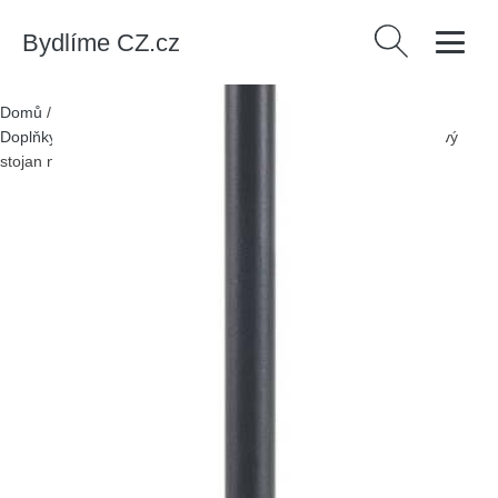
Bydlíme CZ.cz
Vyhledávání
Domů
/
Produkty
/
> Bytové doplňky > Doplňky do koupelny >
Doplňky na WC > Stojany na toaletní papír
/
Matně černý ocelový
stojan na toaletní papír Lava – Metaltex