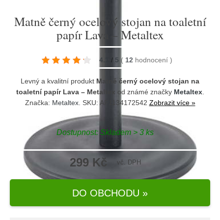
Matně černý ocelový stojan na toaletní
papír Lava – Metaltex
4.1
/
5
(
12
hodnocení
)
Levný a kvalitní produkt
Matně černý ocelový stojan na
toaletní papír Lava – Metaltex
od známé značky
Metaltex
.
Značka:
Metaltex
. SKU: AF1134172542
Zobrazit více »
Dostupnost:
Skladem > 3 ks
299 Kč
vč. DPH
DO OBCHODU »