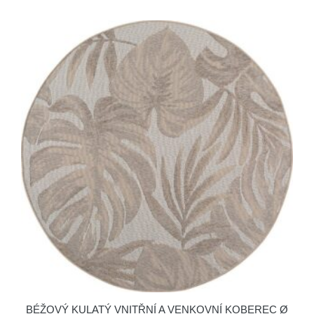
BÉŽOVÝ KULATÝ VNITŘNÍ A VENKOVNÍ KOBEREC Ø