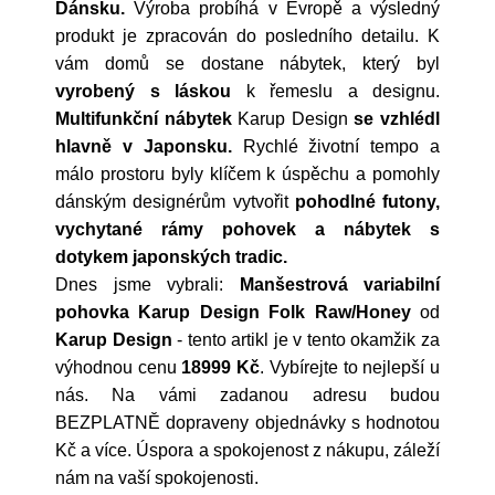
Dánsku.
Výroba probíhá v Evropě a výsledný
produkt je zpracován do posledního detailu. K
vám domů se dostane nábytek, který byl
vyrobený s láskou
k řemeslu a designu.
Multifunkční nábytek
Karup Design
se vzhlédl
hlavně v Japonsku.
Rychlé životní tempo a
málo prostoru byly klíčem k úspěchu a pomohly
dánským designérům vytvořit
pohodlné futony,
vychytané rámy pohovek a nábytek s
dotykem japonských tradic.
Dnes jsme vybrali:
Manšestrová variabilní
pohovka Karup Design Folk Raw/Honey
od
Karup Design
- tento artikl je v tento okamžik za
výhodnou cenu
18999 Kč
. Vybírejte to nejlepší u
nás. Na vámi zadanou adresu budou
BEZPLATNĚ dopraveny objednávky s hodnotou
Kč a více. Úspora a spokojenost z nákupu, záleží
nám na vaší spokojenosti.