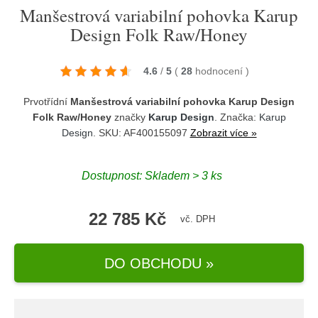
Manšestrová variabilní pohovka Karup
Design Folk Raw/Honey
4.6
/
5
(
28
hodnocení
)
Prvotřídní
Manšestrová variabilní pohovka Karup Design
Folk Raw/Honey
značky
Karup Design
. Značka:
Karup
Design
. SKU: AF400155097
Zobrazit více »
Dostupnost:
Skladem > 3 ks
22 785 Kč
vč. DPH
DO OBCHODU »