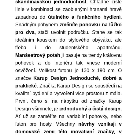
skandinávskou jednoduchost.
Chladné čisté
linie v kombinaci se zaoblenými hranami hravě
zapadnou do
útulného a funkčního bydlení.
Snadným pohybem
změníte pohovku na lůžko
pro dva
, stačí uvolnit područku. Stane se tak
ideálním kouskem do stylového obýváku, ale
třeba i do studentského apartmánu.
Manšestrový potah
ji pasuje na trendy královnu
pohovek a do interiéru tak vnese moderní
osvěžení. Velikost futonu je 130 x 190 cm. O
značce
Karup Design
Jednoduché, dobré a
praktické.
Značka Karup Design se soustředí na
kvalitní bydlení a vytvoření více prostoru z mála.
První, čeho si na nábytku od značky Karup
Design všimnete, je
jednoduchý a čistý design.
Ať už se zaměříte na variabilní pohovky, nebo
futon pro hosty. Všechny
návrhy vznikají v
domovské zemi této inovativní značky, v