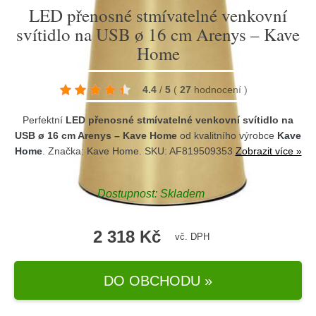
LED přenosné stmívatelné venkovní
svítidlo na USB ø 16 cm Arenys – Kave
Home
4.4
/
5
(
27
hodnocení
)
Perfektní
LED přenosné stmívatelné venkovní svítidlo na
USB ø 16 cm Arenys – Kave Home
od kvalitního výrobce
Kave
Home
. Značka:
Kave Home
. SKU: AF819509353
Zobrazit více »
Dostupnost:
Skladem
2 318 Kč
vč. DPH
DO OBCHODU »