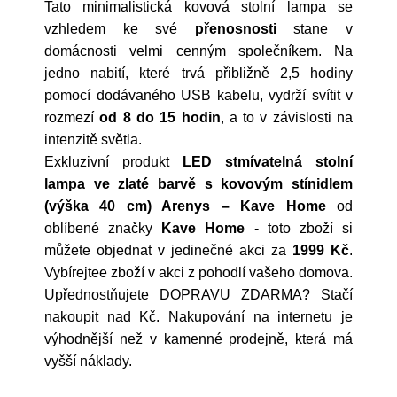
Tato minimalistická kovová stolní lampa se
vzhledem ke své
přenosnosti
stane v
domácnosti velmi cenným společníkem. Na
jedno nabití, které trvá přibližně 2,5 hodiny
pomocí dodávaného USB kabelu, vydrží svítit v
rozmezí
od 8 do 15 hodin
, a to v závislosti na
intenzitě světla.
Exkluzivní produkt
LED stmívatelná stolní
lampa ve zlaté barvě s kovovým stínidlem
(výška 40 cm) Arenys – Kave Home
od
oblíbené značky
Kave Home
- toto zboží si
můžete objednat v jedinečné akci za
1999 Kč
.
Vybírejtee zboží v akci z pohodlí vašeho domova.
Upřednostňujete DOPRAVU ZDARMA? Stačí
nakoupit nad Kč. Nakupování na internetu je
výhodnější než v kamenné prodejně, která má
vyšší náklady.