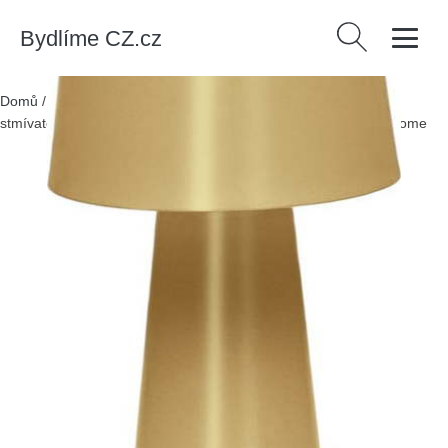
Bydlíme CZ.cz
Vyhledávání
Domů
/
Produkty
/
> Svítidla > Stolní lampy
/
LED přenosné
stmívatelné venkovní svítidlo na USB ø 16 cm Arenys – Kave Home