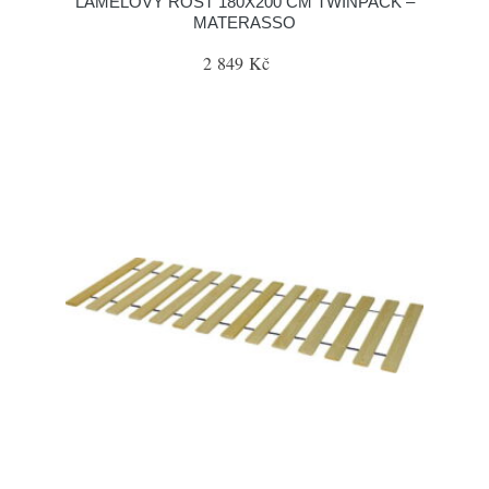
LAMELOVÝ ROŠT 180X200 CM TWINPACK –
MATERASSO
2 849 Kč