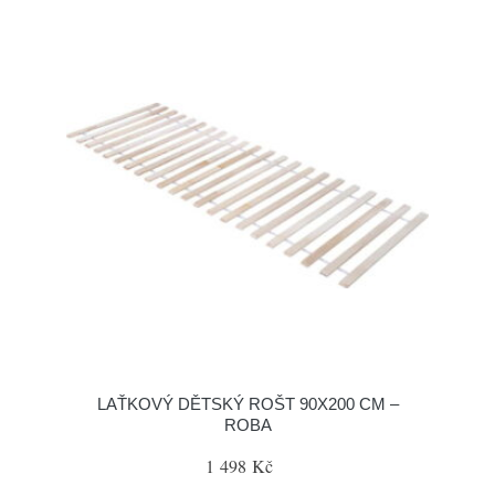
LAŤKOVÝ DĚTSKÝ ROŠT 90X200 CM –
ROBA
1 498 Kč