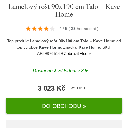
Lamelový rošt 90x190 cm Talo – Kave
Home
4
/
5
(
23
hodnocení
)
Top produkt
Lamelový rošt 90x190 cm Talo – Kave Home
od
top výrobce
Kave Home
. Značka:
Kave Home
. SKU:
AF899765169
Zobrazit více »
Dostupnost:
Skladem > 3 ks
3 023 Kč
vč. DPH
DO OBCHODU »