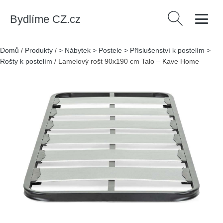
Bydlíme CZ.cz
Vyhledávání
Domů
/
Produkty
/
> Nábytek > Postele > Příslušenství k postelím >
Rošty k postelím
/
Lamelový rošt 90x190 cm Talo – Kave Home