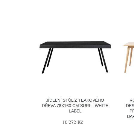
JÍDELNÍ STŮL Z TEAKOVÉHO
R
DŘEVA 78X160 CM SURI – WHITE
DES
LABEL
P
BA
10 272 Kč