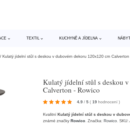
ACE
TEXTIL
KUCHYNĚ A JÍDELNA
NÁBY
/
Kulatý jídelní stůl s deskou v dubovém dekoru 120x120 cm Calverton
Kulatý jídelní stůl s desko
Calverton - Rowico
4.9
/
5
(
19
hodnocení
)
Kvalitní
Kulatý jídelní stůl s deskou v dub
známé značky
Rowico
. Značka:
Rowico
. SKU