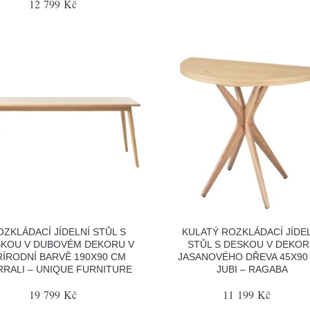
12 799 Kč
OZKLÁDACÍ JÍDELNÍ STŮL S
KULATÝ ROZKLÁDACÍ JÍDE
KOU V DUBOVÉM DEKORU V
STŮL S DESKOU V DEKO
ŘÍRODNÍ BARVĚ 190X90 CM
JASANOVÉHO DŘEVA 45X90
RRALI – UNIQUE FURNITURE
JUBI – RAGABA
19 799 Kč
11 199 Kč