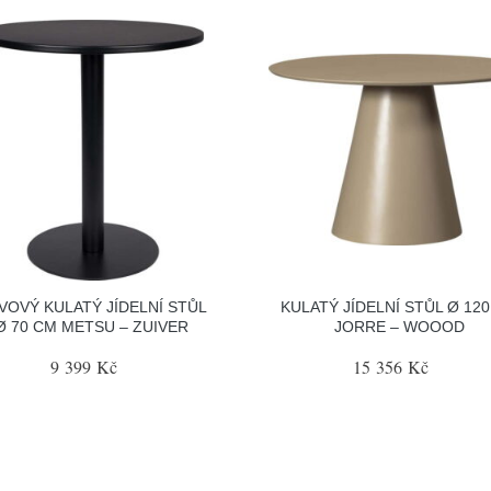
VOVÝ KULATÝ JÍDELNÍ STŮL
KULATÝ JÍDELNÍ STŮL Ø 12
Ø 70 CM METSU – ZUIVER
JORRE – WOOOD
9 399 Kč
15 356 Kč