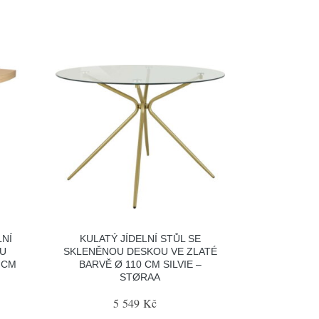
LNÍ
KULATÝ JÍDELNÍ STŮL SE
RU
SKLENĚNOU DESKOU VE ZLATÉ
 CM
BARVĚ Ø 110 CM SILVIE –
STØRAA
5 549 Kč