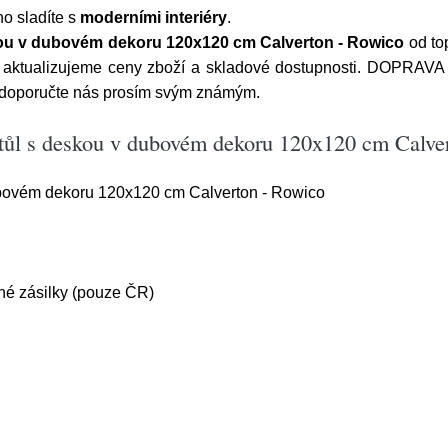
o sladíte s
moderními interiéry
.
skou v dubovém dekoru 120x120 cm Calverton - Rowico
od to
e aktualizujeme ceny zboží a skladové dostupnosti. DOPRAVA
 doporučte nás prosím svým známým.
 stůl s deskou v dubovém dekoru 120x120 cm Calve
dubovém dekoru 120x120 cm Calverton - Rowico
é zásilky (pouze ČR)