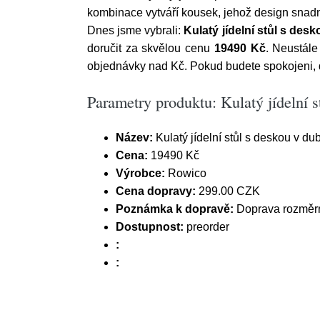
kombinace vytváří kousek, jehož design snadn
Dnes jsme vybrali:
Kulatý jídelní stůl s de
doručit za skvělou cenu
19490 Kč
. Neustál
objednávky nad Kč. Pokud budete spokojeni,
Parametry produktu: Kulatý jídelní
Název:
Kulatý jídelní stůl s deskou v 
Cena:
19490 Kč
Výrobce:
Rowico
Cena dopravy:
299.00 CZK
Poznámka k dopravě:
Doprava rozměrn
Dostupnost:
preorder
:
: