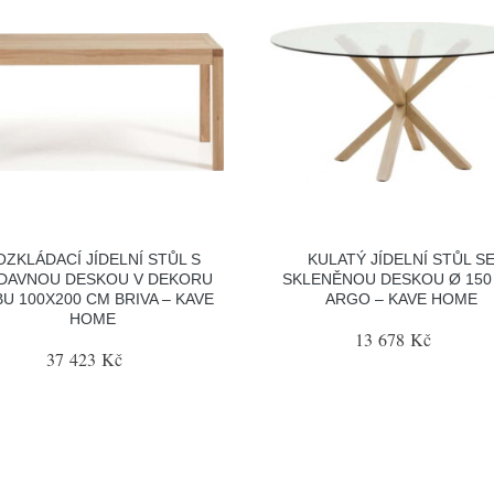
OZKLÁDACÍ JÍDELNÍ STŮL S
KULATÝ JÍDELNÍ STŮL S
ÍDAVNOU DESKOU V DEKORU
SKLENĚNOU DESKOU Ø 150
U 100X200 CM BRIVA – KAVE
ARGO – KAVE HOME
HOME
13 678 Kč
37 423 Kč