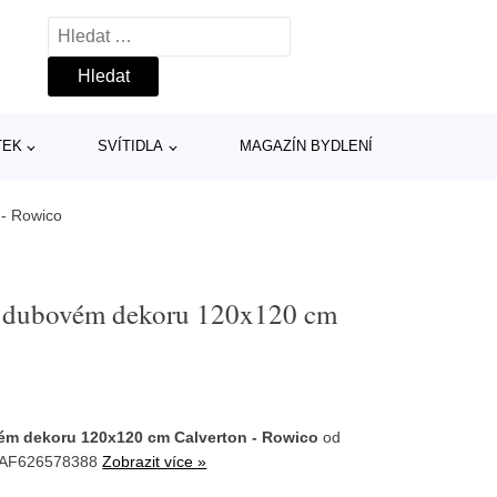
Vyhledávání
TEK
SVÍTIDLA
MAGAZÍN BYDLENÍ
 - Rowico
u v dubovém dekoru 120x120 cm
ovém dekoru 120x120 cm Calverton - Rowico
od
: AF626578388
Zobrazit více »