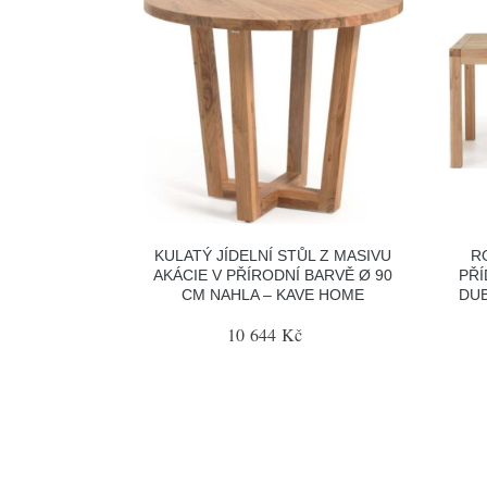
KULATÝ JÍDELNÍ STŮL Z MASIVU
R
AKÁCIE V PŘÍRODNÍ BARVĚ Ø 90
PŘ
CM NAHLA – KAVE HOME
DUB
10 644 Kč