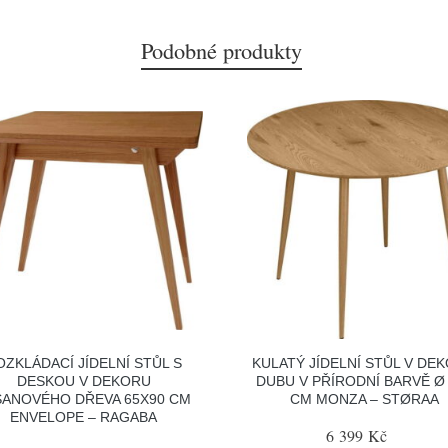
Podobné produkty
OZKLÁDACÍ JÍDELNÍ STŮL S
KULATÝ JÍDELNÍ STŮL V DE
DESKOU V DEKORU
DUBU V PŘÍRODNÍ BARVĚ Ø
SANOVÉHO DŘEVA 65X90 CM
CM MONZA – STØRAA
ENVELOPE – RAGABA
6 399 Kč