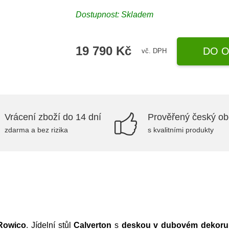
Dostupnost:
Skladem
19 790 Kč
DO O
vč. DPH
Vrácení zboží do 14 dní
Prověřený český o
zdarma a bez rizika
s kvalitními produkty
Rowico
. Jídelní stůl
Calverton
s
deskou v dubovém dekoru