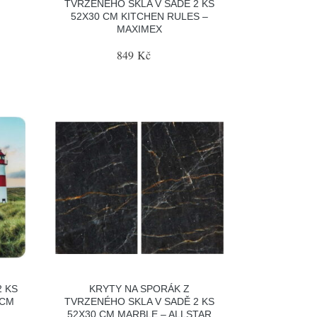
TVRZENÉHO SKLA V SADĚ 2 KS
52X30 CM KITCHEN RULES –
MAXIMEX
849 Kč
2 KS
KRYTY NA SPORÁK Z
 CM
TVRZENÉHO SKLA V SADĚ 2 KS
X
52X30 CM MARBLE – ALLSTAR