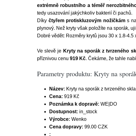
extrémně robustního a téměř nerozbitného
tedy usazování jakýchkoliv bakterií či pachů.
Díky
čtyřem protiskluzovým nožičkám
s na
plynový. Než kryty však položíte na sporák, uji
Dobré vědět: Rozměry krytů jsou 30 x 1.8-4.5 
Ve slevě je
Kryty na sporák z tvrzeného 
příznivou cenu
919 Kč
. Čekáme, že tahle nabí
Parametry produktu: Kryty na sporá
Název:
Kryty na sporák z tvrzeného sk
Cena:
919 Kč
Poznámka k dopravě:
WE|DO
Dostupnost:
in_stock
Výrobce:
Wenko
Cena dopravy:
99.00 CZK
: