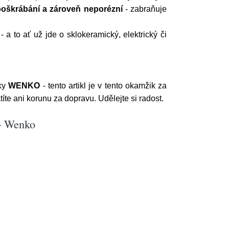
poškrábání a zároveň neporézní
- zabraňuje
 a to ať už jde o sklokeramický, elektrický či
čky
WENKO
- tento artikl je v tento okamžik za
te ani korunu za dopravu. Udělejte si radost.
 – Wenko