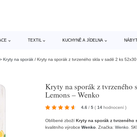
ACE
TEXTIL
KUCHYNĚ A JÍDELNA
NÁBY
> Kryty na sporák
/
Kryty na sporák z tvrzeného skla v sadě 2 ks 52x
Kryty na sporák z tvrzeného 
Lemons – Wenko
4.6
/
5
(
14
hodnocení
)
Oblíbené zboží
Kryty na sporák z tvrzeného
kvalitního výrobce
Wenko
. Značka:
Wenko
. S