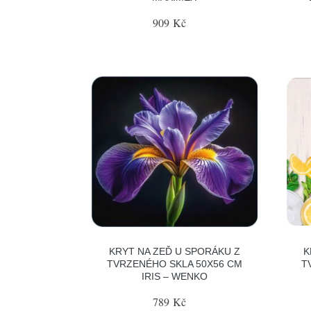
909 Kč
KRYT NA ZEĎ U SPORÁKU Z
K
TVRZENÉHO SKLA 50X56 CM
T
IRIS – WENKO
789 Kč