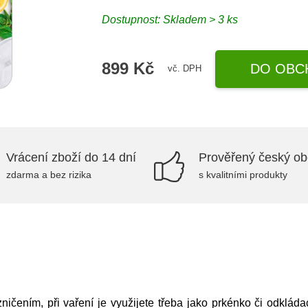
Dostupnost:
Skladem > 3 ks
899 Kč
DO OBC
vč. DPH
Vrácení zboží do 14 dní
Prověřený český o
zdarma a bez rizika
s kvalitními produkty
ičením, při vaření je využijete třeba jako prkénko či odkláda