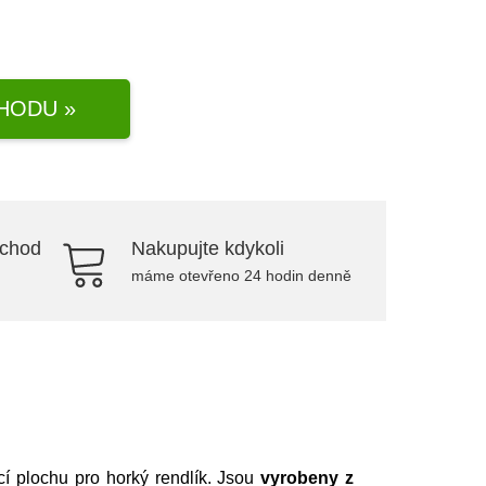
HODU »
bchod
Nakupujte kdykoli
máme otevřeno 24 hodin denně
cí plochu pro horký rendlík. Jsou
vyrobeny z