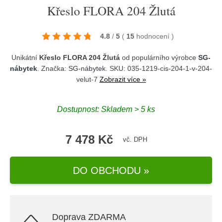
Křeslo FLORA 204 Žlutá
4.8
/
5
(
15
hodnocení
)
Unikátní
Křeslo FLORA 204 Žlutá
od populárního výrobce
SG-
nábytek
. Značka:
SG-nábytek
. SKU: 035-1219-cis-204-1-v-204-
velut-7
Zobrazit více »
Dostupnost:
Skladem > 5 ks
7 478 Kč
vč. DPH
DO OBCHODU »
Doprava ZDARMA