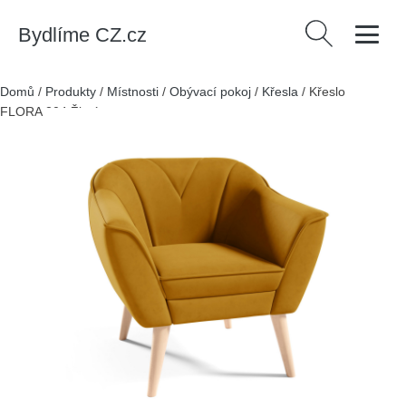
Bydlíme CZ.cz
Vyhledávání
Domů
/
Produkty
/
Místnosti
/
Obývací pokoj
/
Křesla
/
Křeslo
FLORA 204 Žlutá