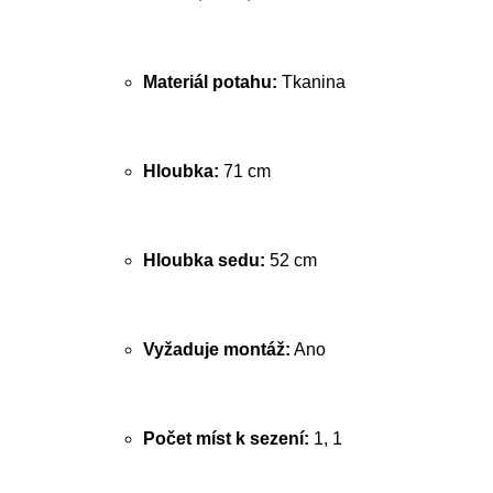
Materiál potahu:
Tkanina
Hloubka:
71 cm
Hloubka sedu:
52 cm
Vyžaduje montáž:
Ano
Počet míst k sezení:
1, 1