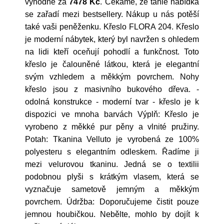
výhodně za
7478 Kč
. Čekáme, že tahle nabídka
se zařadí mezi bestsellery. Nákup u nás potěší
také vaši peněženku. Křeslo FLORA 204. Křeslo
je moderní nábytek, který byl navržen s ohledem
na lidi kteří oceňují pohodlí a funkčnost. Toto
křeslo je čalouněné látkou, která je elegantní
svým vzhledem a měkkým povrchem. Nohy
křeslo jsou z masivního bukového dřeva. -
odolná konstrukce - moderní tvar - křeslo je k
dispozici ve mnoha barvách Výplň: Křeslo je
vyrobeno z měkké pur pěny a vlnité pružiny.
Potah: Tkanina Velluto je vyrobená ze 100%
polyesteru s elegantním odleskem. Řadíme ji
mezi velurovou tkaninu. Jedná se o textilii
podobnou plyši s krátkým vlasem, která se
vyznačuje sametově jemným a měkkým
povrchem. Údržba: Doporučujeme čistit pouze
jemnou houbičkou. Nebělte, mohlo by dojít k