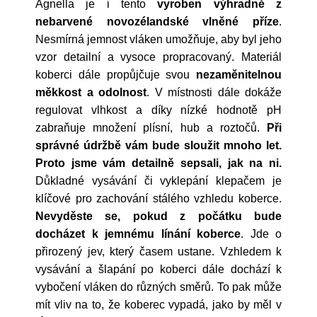
Agnella je i tento
vyroben výhradně z
nebarvené novozélandské vlněné příze
.
Nesmírná jemnost vláken umožňuje, aby byl jeho
vzor detailní a vysoce propracovaný. Materiál
koberci dále propůjčuje svou
nezaměnitelnou
měkkost a odolnost
. V místnosti dále dokáže
regulovat vlhkost a díky nízké hodnotě pH
zabraňuje množení plísní, hub a roztočů.
Při
správné údržbě vám bude sloužit mnoho let.
Proto jsme vám detailně sepsali, jak na ni.
Důkladné vysávání či vyklepání klepačem je
klíčové pro zachování stálého vzhledu koberce.
Nevyděste se, pokud z počátku bude
docházet k jemnému línání koberce
. Jde o
přirozený jev, který časem ustane. Vzhledem k
vysávání a šlapání po koberci dále dochází k
vybočení vláken do různých směrů. To pak může
mít vliv na to, že koberec vypadá, jako by měl v