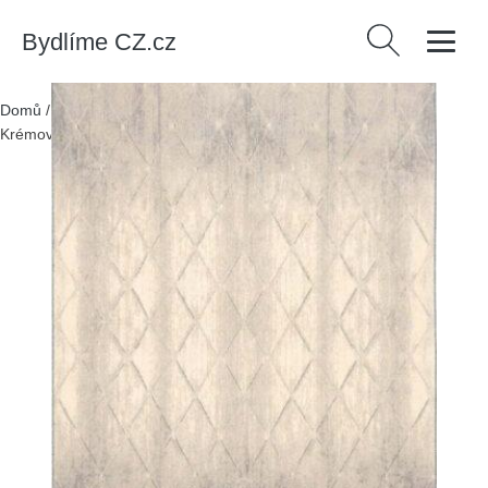
Bydlíme CZ.cz
Vyhledávání
Domů
/
Produkty
/
> Textil > Koberce a rohožky > Koberce
/
Krémový vlněný koberec 200x300 cm Colette – Agnella