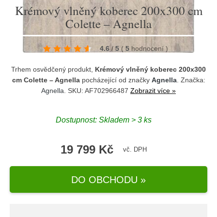
Krémový vlněný koberec 200x300 cm
Colette – Agnella
4.6
/
5
(
5
hodnocení
)
Trhem osvědčený produkt,
Krémový vlněný koberec 200x300
cm Colette – Agnella
pocházející od značky
Agnella
. Značka:
Agnella
. SKU: AF702966487
Zobrazit více »
Dostupnost:
Skladem > 3 ks
19 799 Kč
vč. DPH
DO OBCHODU »