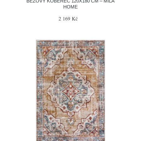
BÉŽOVÝ KOBEREC 120X180 CM – MILA
HOME
2 169 Kč