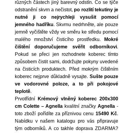
různých částech jiný barevný odstín. Co se týče
odstranění skvrn a nečistot,
po rozlití tekutiny je
nutné ji co nejrychleji vysušit pomocí
jemného hadříku
. Skvrnu nedrhněte, ale pouze
jemně vyčištěte vždy ve směru ke středu pomocí
malého množství čisticího prostředku.
Mokré
čištění doporučujeme svěřit odborníkovi
.
Pokud se přeci jen rozhodnete koberec tímto
způsobem čistit sami, dodržujte pokyny uvedené
na čisticích produktech. Před mokrým čištěním
koberec nejprve důkladně vysajte.
Sušte pouze
ve vodorovné poloze, a to při pokojové
teplotě
.
Prvotřídní
Krémový vlněný koberec 200x300
cm Colette – Agnella
kvalitní značky
Agnella
-
toto zboží pořídíte za příznivou cenu
15490 Kč
.
Nabídku v našem katalogu pro vás připravuje
tým odborníků. A co takhle doprava ZDARMA?