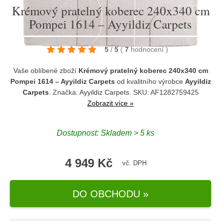
Krémový pratelný koberec 240x340 cm
Pompei 1614 – Ayyildiz Carpets
5
/
5
(
7
hodnocení
)
Vaše oblíbené zboží
Krémový pratelný koberec 240x340 cm
Pompei 1614 – Ayyildiz Carpets
od kvalitního výrobce
Ayyildiz
Carpets
. Značka:
Ayyildiz Carpets
. SKU: AF1282759425
Zobrazit více »
Dostupnost:
Skladem > 5 ks
4 949 Kč
vč. DPH
DO OBCHODU »