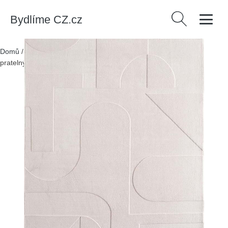
Bydlíme CZ.cz
Vyhledávání
Domů
/
Produkty
/
> Koberce a rohožky > Koberce
/
Krémový
pratelný koberec 240x340 cm Pompei 1614 – Ayyildiz Carpets