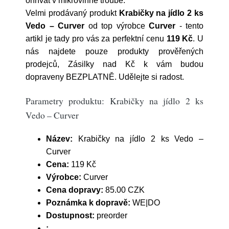
ohřívat v mikrovlnné troubě.
Velmi prodávaný produkt
Krabičky na jídlo 2 ks
Vedo – Curver
od top výrobce
Curver
- tento
artikl je tady pro vás za perfektní cenu
119 Kč
. U
nás najdete pouze produkty prověřených
prodejců, Zásilky nad Kč k vám budou
dopraveny BEZPLATNĚ. Udělejte si radost.
Parametry produktu: Krabičky na jídlo 2 ks
Vedo – Curver
Název:
Krabičky na jídlo 2 ks Vedo –
Curver
Cena:
119 Kč
Výrobce:
Curver
Cena dopravy:
85.00 CZK
Poznámka k dopravě:
WE|DO
Dostupnost:
preorder
: