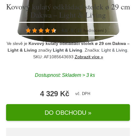
Kovový kulatý odkládací stolek ø 29 cm
Dakwa – Light & Living
4.6
/
5
(
17
hodnocení
)
Ve slevě je
Kovový kulatý odkládací stolek ø 29 cm Dakwa –
Light & Living
značky
Light & Living
. Značka:
Light & Living
.
SKU: AF1085643693
Zobrazit více »
Dostupnost:
Skladem > 3 ks
4 329 Kč
vč. DPH
DO OBCHODU »