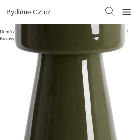
Bydlíme CZ.cz
Vyhledávání
Domů
/
Produkty
/
> Nábytek > Stoly a stolky > Odkládací stolky
/
Kovový kulatý odkládací stolek ø 29 cm Dakwa – Light & Living