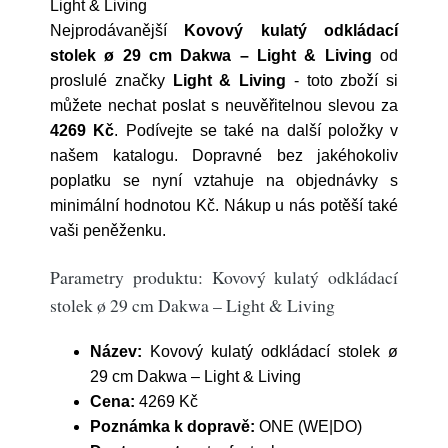
Light & Living
Nejprodávanější
Kovový kulatý odkládací
stolek ø 29 cm Dakwa – Light & Living
od
proslulé značky
Light & Living
- toto zboží si
můžete nechat poslat s neuvěřitelnou slevou za
4269 Kč
. Podívejte se také na další položky v
našem katalogu. Dopravné bez jakéhokoliv
poplatku se nyní vztahuje na objednávky s
minimální hodnotou Kč. Nákup u nás potěší také
vaši peněženku.
Parametry produktu: Kovový kulatý odkládací
stolek ø 29 cm Dakwa – Light & Living
Název:
Kovový kulatý odkládací stolek ø
29 cm Dakwa – Light & Living
Cena:
4269 Kč
Poznámka k dopravě:
ONE (WE|DO)