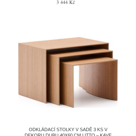
3 444 Kč
ODKLÁDACÍ STOLKY V SADĚ 3 KS V
DEKORU DUBU 40X60 CM LITTO – KAVE