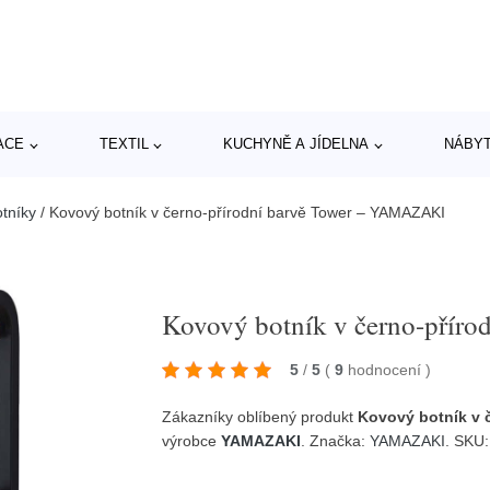
ACE
TEXTIL
KUCHYNĚ A JÍDELNA
NÁBY
otníky
/
Kovový botník v černo-přírodní barvě Tower – YAMAZAKI
Kovový botník v černo-přír
5
/
5
(
9
hodnocení
)
Zákazníky oblíbený produkt
Kovový botník v 
výrobce
YAMAZAKI
. Značka:
YAMAZAKI
. SKU