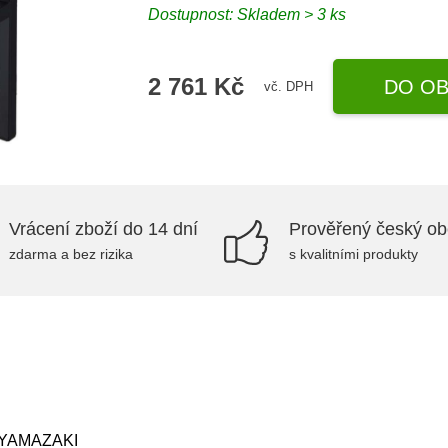
Dostupnost:
Skladem > 3 ks
2 761 Kč
DO OB
vč. DPH
Vrácení zboží do 14 dní
Prověřený český o
zdarma a bez rizika
s kvalitními produkty
 – YAMAZAKI