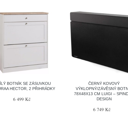
ÍLÝ BOTNÍK SE ZÁSUVKOU
ČERNÝ KOVOVÝ
RAA HECTOR, 2 PŘIHRÁDKY
VÝKLOPNÝ/ZÁVĚSNÝ BOTN
78X48X13 CM LUIGI – SPIN
6 499 Kč
DESIGN
6 749 Kč