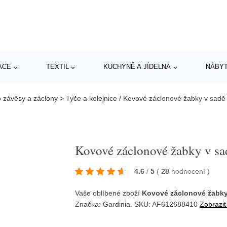
ACE
TEXTIL
KUCHYNĚ A JÍDELNA
NÁBY
závěsy a záclony > Tyče a kolejnice
/
Kovové záclonové žabky v sadě 
Kovové záclonové žabky v sad
4.6
/
5
(
28
hodnocení
)
Vaše oblíbené zboží
Kovové záclonové žabky 
Značka:
Gardinia
. SKU: AF612688410
Zobrazit