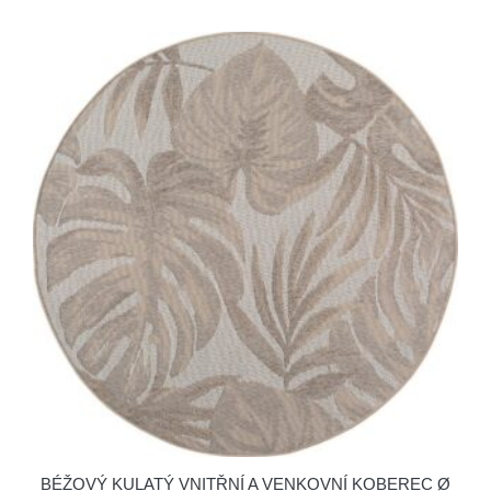
BÉŽOVÝ KULATÝ VNITŘNÍ A VENKOVNÍ KOBEREC Ø