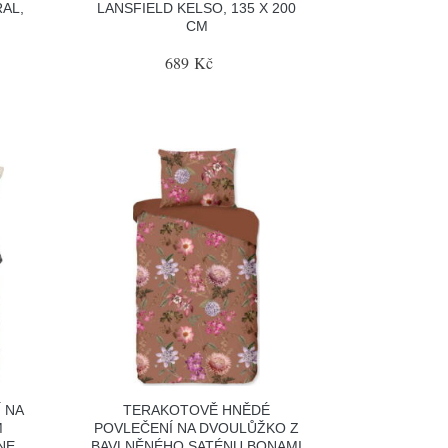
AL,
LANSFIELD KELSO, 135 X 200
CM
689 Kč
 NA
TERAKOTOVĚ HNĚDÉ
M
POVLEČENÍ NA DVOULŮŽKO Z
NE
BAVLNĚNÉHO SATÉNU BONAMI