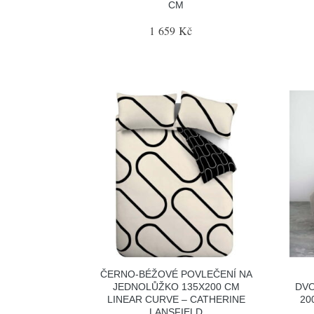
CM
1 659 Kč
ČERNO-BÉŽOVÉ POVLEČENÍ NA
JEDNOLŮŽKO 135X200 CM
DVO
LINEAR CURVE – CATHERINE
20
LANSFIELD