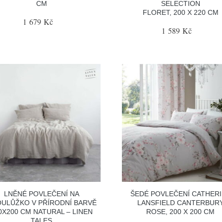
CM
SELECTION
FLORET, 200 X 220 CM
1 679 Kč
1 589 Kč
LNĚNÉ POVLEČENÍ NA
ŠEDÉ POVLEČENÍ CATHER
ULŮŽKO V PŘÍRODNÍ BARVĚ
LANSFIELD CANTERBUR
0X200 CM NATURAL – LINEN
ROSE, 200 X 200 CM
TALES