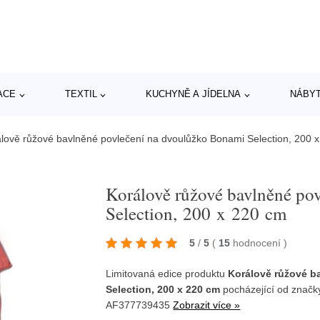
ACE
TEXTIL
KUCHYNĚ A JÍDELNA
NÁBY
lově růžové bavlněné povlečení na dvoulůžko Bonami Selection, 200 
Korálově růžové bavlněné po
Selection, 200 x 220 cm
5
/
5
(
15
hodnocení
)
Limitovaná edice produktu
Korálově růžové b
Selection, 200 x 220 cm
pocházející od znač
AF377739435
Zobrazit více »