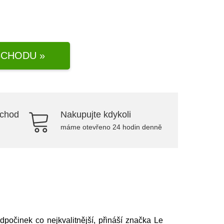
CHODU »
bchod
Nakupujte kdykoli
máme otevřeno 24 hodin denně
dpočinek co nejkvalitnější, přináší značka Le