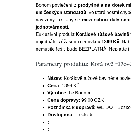
Bonom povlečení z
prodyšné a na dotek m
dle českých standardů
, ve které nesmí chyb
navrženy tak, aby se
mezi sebou daly sna
jednotvárnosti
.
Exkluzivní produkt
Korálově růžové bavlně
objednáte s úžasnou cenovkou
1399 Kč
. Nab
nemusíte řešit, bude BEZPLATNÁ. Neplaťte jin
Parametry produktu: Korálově růžo
Název:
Korálově růžové bavlněné povle
Cena:
1399 Kč
Výrobce:
Le Bonom
Cena dopravy:
99.00 CZK
Poznámka k dopravě:
WE|DO – Bezkont
Dostupnost:
in stock
:
: