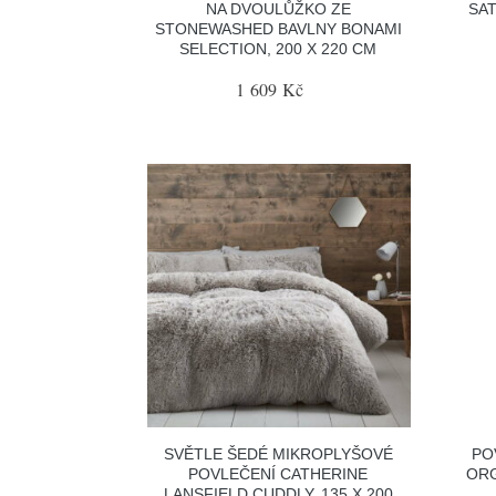
NA DVOULŮŽKO ZE
SAT
STONEWASHED BAVLNY BONAMI
SELECTION, 200 X 220 CM
1 609 Kč
SVĚTLE ŠEDÉ MIKROPLYŠOVÉ
PO
POVLEČENÍ CATHERINE
ORG
LANSFIELD CUDDLY, 135 X 200