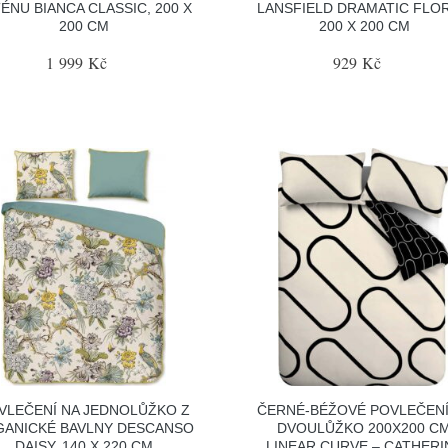
ÉNU BIANCA CLASSIC, 200 X
LANSFIELD DRAMATIC FLOR
200 CM
200 X 200 CM
1 999 Kč
929 Kč
VLEČENÍ NA JEDNOLŮŽKO Z
ČERNÉ-BÉŽOVÉ POVLEČENÍ
ANICKÉ BAVLNY DESCANSO
DVOULŮŽKO 200X200 C
DAISY, 140 X 220 CM
LINEAR CURVE – CATHERI