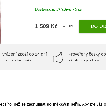
Dostupnost:
Skladem > 5 ks
1 509 Kč
DO OB
vč. DPH
Vrácení zboží do 14 dní
Prověřený český o
zdarma a bez rizika
s kvalitními produkty
lepšího, než se
zachumlat do měkkých peřin
. Aby byl váš o