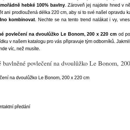
imořádně hebké 100% bavlny
. Zároveň jej najdete hned v 
ět ani prodloužená délka 220 cm, aby si to své našel opravdu 
dno kombinovat
. Nechte se na tento trend nalákat i vy, vne
né povlečení na dvoulůžko Le Bonom, 200 x 220 cm
od po
ídku v našem katalogu pro vás připravuje tým odborníků. Jakmil
de víc, než musíte.
vé bavlněné povlečení na dvoulůžko Le Bonom, 20
čení na dvoulůžko Le Bonom, 200 x 220 cm
aktní předání