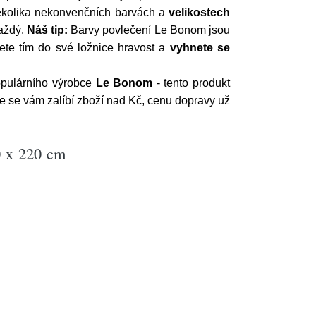
několika nekonvenčních barvách a
velikostech
každý.
Náš tip:
Barvy povlečení Le Bonom jsou
sete tím do své ložnice hravost a
vyhnete se
pulárního výrobce
Le Bonom
- tento produkt
e se vám zalíbí zboží nad Kč, cenu dopravy už
0 x 220 cm