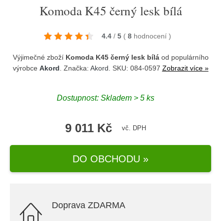
Komoda K45 černý lesk bílá
4.4
/
5
(
8
hodnocení
)
Výjimečné zboží
Komoda K45 černý lesk bílá
od populárního
výrobce
Akord
. Značka:
Akord
. SKU: 084-0597
Zobrazit více »
Dostupnost:
Skladem > 5 ks
9 011 Kč
vč. DPH
DO OBCHODU »
Doprava ZDARMA