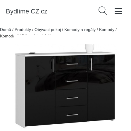
Bydlíme CZ.cz
Vyhledávání
Domů
/
Produkty
/
Obývací pokoj
/
Komody a regály
/
Komody
/
Komoda K45 černý lesk bílá