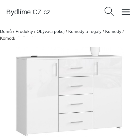
Bydlíme CZ.cz
Vyhledávání
Domů
/
Produkty
/
Obývací pokoj
/
Komody a regály
/
Komody
/
Komoda K45 bílý lesk bílá