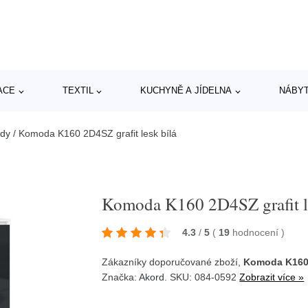
ACE
TEXTIL
KUCHYNĚ A JÍDELNA
NÁBY
dy
/
Komoda K160 2D4SZ grafit lesk bílá
Komoda K160 2D4SZ grafit l
4.3
/
5
(
19
hodnocení
)
Zákazníky doporučované zboží,
Komoda K160 2
Značka:
Akord
. SKU: 084-0592
Zobrazit více »