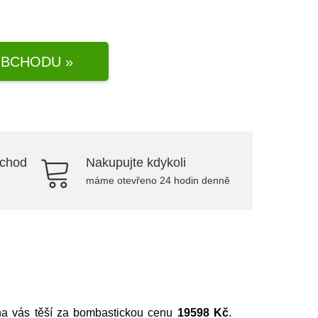
BCHODU »
bchod
Nakupujte kdykoli
máme otevřeno 24 hodin denně
 na vás těší za bombastickou cenu
19598 Kč
.