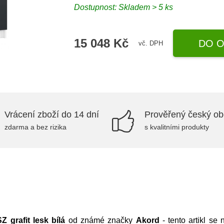
Dostupnost:
Skladem > 5 ks
15 048 Kč
DO O
vč. DPH
Vrácení zboží do 14 dní
Prověřený český o
zdarma a bez rizika
s kvalitními produkty
grafit lesk bílá
od známé značky
Akord
- tento artikl se