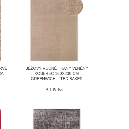
RVĚ
BÉŽOVÝ RUČNĚ TKANÝ VLNĚNÝ
A –
KOBEREC 160X230 CM
GREENWICH – TED BAKER
9 149 Kč