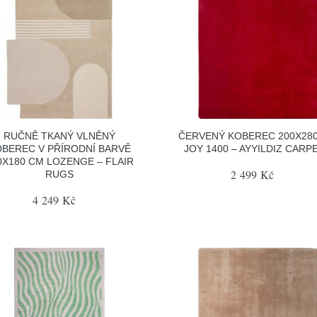
RUČNĚ TKANÝ VLNĚNÝ
ČERVENÝ KOBEREC 200X28
BEREC V PŘÍRODNÍ BARVĚ
JOY 1400 – AYYILDIZ CARP
0X180 CM LOZENGE – FLAIR
2 499 Kč
RUGS
4 249 Kč