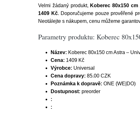
Velmi žádaný produkt,
Koberec 80x150 cm A
1409 Kč
. Doporučujeme pouze prověřené pro
Neotálejte s nákupem, cenu můžeme garantova
Parametry produktu: Koberec 80x150
Název:
Koberec 80x150 cm Astra – Univ
Cena:
1409 Kč
Výrobce:
Universal
Cena dopravy:
85.00 CZK
Poznámka k dopravě:
ONE (WE|DO)
Dostupnost:
preorder
:
: