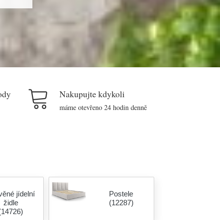
ody
Nakupujte kdykoli
máme otevřeno 24 hodin denně
ěné jídelní
Postele
židle
(12287)
(14726)