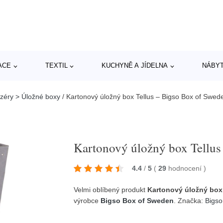
ACE
TEXTIL
KUCHYNĚ A JÍDELNA
NÁBY
izéry > Úložné boxy
/
Kartonový úložný box Tellus – Bigso Box of Swed
Kartonový úložný box Tellus
4.4
/
5
(
29
hodnocení
)
Velmi oblíbený produkt
Kartonový úložný box
výrobce
Bigso Box of Sweden
. Značka:
Bigso