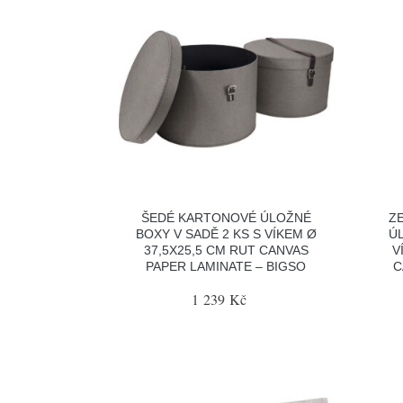
ŠEDÉ KARTONOVÉ ÚLOŽNÉ
Z
BOXY V SADĚ 2 KS S VÍKEM Ø
ÚL
37,5X25,5 CM RUT CANVAS
V
PAPER LAMINATE – BIGSO
C
1 239 Kč