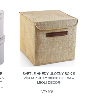
É
SVĚTLE HNĚDÝ ÚLOŽNÝ BOX S
S S
VÍKEM Z JUTY 30X30X30 CM –
UT
MIOLI DECOR
 –
379 Kč