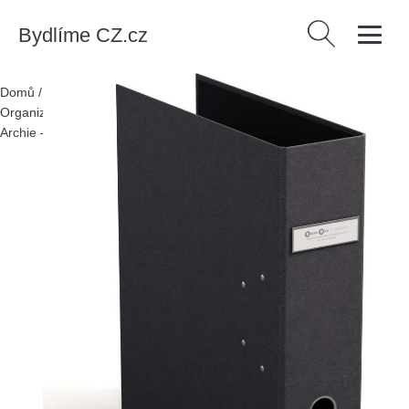
Bydlíme CZ.cz
Vyhledávání
Domů
/
Produkty
/
> Bytové doplňky > Doplňky do pracovny >
Organizéry do pracovny
/
Kartonový organizér na dokumenty
Archie – Bigso Box of Sweden