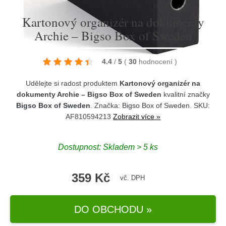
Kartonový organizér na dokumenty
Archie – Bigso Box of Sweden
4.4
/
5
(
30
hodnocení
)
Udělejte si radost produktem
Kartonový organizér na
dokumenty Archie – Bigso Box of Sweden
kvalitní značky
Bigso Box of Sweden
. Značka:
Bigso Box of Sweden
. SKU:
AF810594213
Zobrazit více »
Dostupnost:
Skladem > 5 ks
359 Kč
vč. DPH
DO OBCHODU »