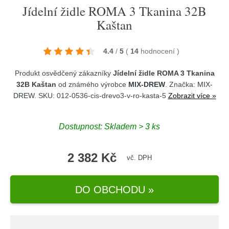
Jídelní židle ROMA 3 Tkanina 32B
Kaštan
4.4
/
5
(
14
hodnocení
)
Produkt osvědčený zákazníky
Jídelní židle ROMA 3 Tkanina
32B Kaštan
od známého výrobce
MIX-DREW
. Značka:
MIX-
DREW
. SKU: 012-0536-cis-drevo3-v-ro-kasta-5
Zobrazit více »
Dostupnost:
Skladem > 3 ks
2 382 Kč
vč. DPH
DO OBCHODU »