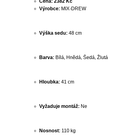
Cena:
2382 Kč
Výrobce:
MIX-DREW
Výška sedu:
48 cm
Barva:
Bílá, Hnědá, Šedá, Žlutá
Hloubka:
41 cm
Vyžaduje montáž:
Ne
Nosnost:
110 kg