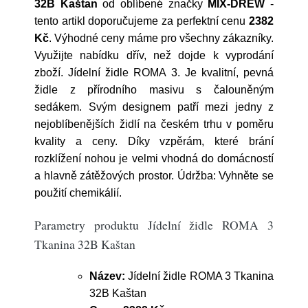
32B Kaštan
od oblíbené značky
MIX-DREW
-
tento artikl doporučujeme za perfektní cenu
2382
Kč
. Výhodné ceny máme pro všechny zákazníky.
Využijte nabídku dřív, než dojde k vyprodání
zboží. Jídelní židle ROMA 3. Je kvalitní, pevná
židle z přírodního masivu s čalouněným
sedákem. Svým designem patří mezi jedny z
nejoblíbenějších židlí na českém trhu v poměru
kvality a ceny. Díky vzpěrám, které brání
rozklížení nohou je velmi vhodná do domácností
a hlavně zátěžových prostor. Údržba: Vyhněte se
použití chemikálií.
Parametry produktu Jídelní židle ROMA 3
Tkanina 32B Kaštan
Název:
Jídelní židle ROMA 3 Tkanina
32B Kaštan