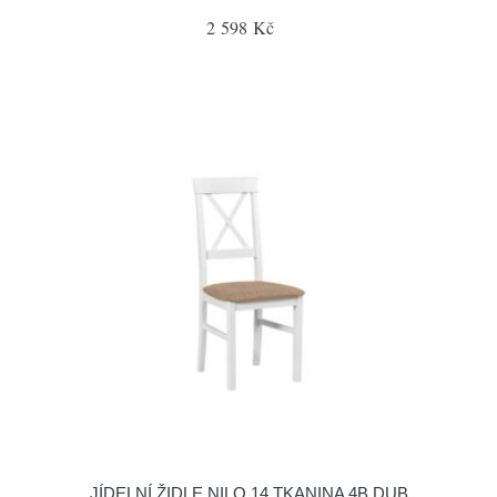
2 598 Kč
JÍDELNÍ ŽIDLE NILO 14 TKANINA 4B DUB