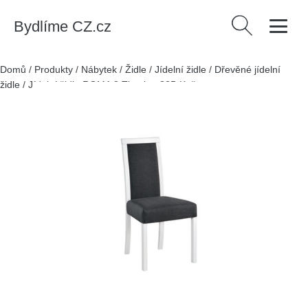
Bydlíme CZ.cz
Vyhledávání
Domů
/
Produkty
/
Nábytek
/
Židle
/
Jídelní židle
/
Dřevěné jídelní
židle
/
Jídelní židle ROMA 3 Tkanina 32B Kaštan