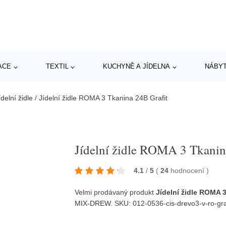
ACE
TEXTIL
KUCHYNĚ A JÍDELNA
NÁBY
delní židle
/
Jídelní židle ROMA 3 Tkanina 24B Grafit
Jídelní židle ROMA 3 Tkanin
4.1
/
5
(
24
hodnocení
)
Velmi prodávaný produkt
Jídelní židle ROMA 
MIX-DREW
. SKU: 012-0536-cis-drevo3-v-ro-gr