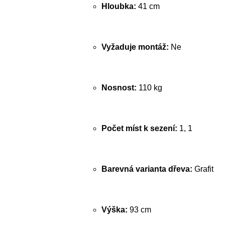
Hloubka:
41 cm
Vyžaduje montáž:
Ne
Nosnost:
110 kg
Počet míst k sezení:
1, 1
Barevná varianta dřeva:
Grafit
Výška:
93 cm