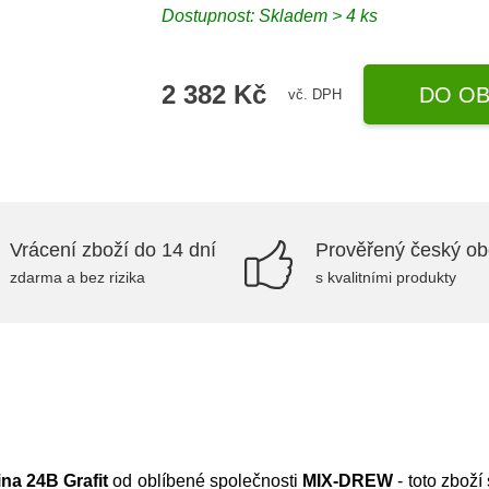
Dostupnost:
Skladem > 4 ks
2 382 Kč
DO OB
vč. DPH
Vrácení zboží do 14 dní
Prověřený český o
zdarma a bez rizika
s kvalitními produkty
na 24B Grafit
od oblíbené společnosti
MIX-DREW
- toto zboží