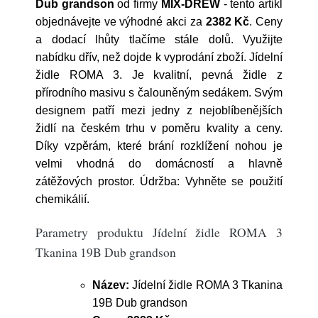
Dub grandson
od firmy
MIX-DREW
- tento artikl
objednávejte ve výhodné akci za
2382 Kč
. Ceny
a dodací lhůty tlačíme stále dolů. Využijte
nabídku dřív, než dojde k vyprodání zboží. Jídelní
židle ROMA 3. Je kvalitní, pevná židle z
přírodního masivu s čalouněným sedákem. Svým
designem patří mezi jedny z nejoblíbenějších
židlí na českém trhu v poměru kvality a ceny.
Díky vzpěrám, které brání rozklížení nohou je
velmi vhodná do domácností a hlavně
zátěžových prostor. Údržba: Vyhněte se použití
chemikálií.
Parametry produktu Jídelní židle ROMA 3
Tkanina 19B Dub grandson
Název:
Jídelní židle ROMA 3 Tkanina
19B Dub grandson