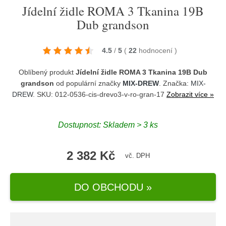
Jídelní židle ROMA 3 Tkanina 19B
Dub grandson
4.5
/
5
(
22
hodnocení
)
Oblíbený produkt
Jídelní židle ROMA 3 Tkanina 19B Dub
grandson
od populární značky
MIX-DREW
. Značka:
MIX-
DREW
. SKU: 012-0536-cis-drevo3-v-ro-gran-17
Zobrazit více »
Dostupnost:
Skladem > 3 ks
2 382 Kč
vč. DPH
DO OBCHODU »