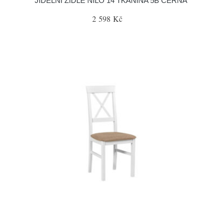
JÍDELNÍ ŽIDLE NILO 14 TKANINA 5B ČERNÁ
2 598 Kč