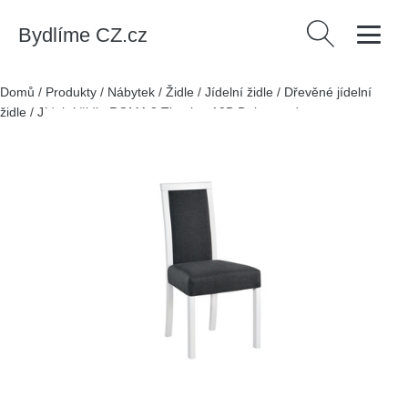
Bydlíme CZ.cz
Vyhledávání
Domů
/
Produkty
/
Nábytek
/
Židle
/
Jídelní židle
/
Dřevěné jídelní
židle
/
Jídelní židle ROMA 3 Tkanina 19B Dub grandson