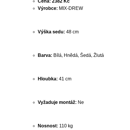
Cena:
2382 Kč
Výrobce:
MIX-DREW
Výška sedu:
48 cm
Barva:
Bílá, Hnědá, Šedá, Žlutá
Hloubka:
41 cm
Vyžaduje montáž:
Ne
Nosnost:
110 kg