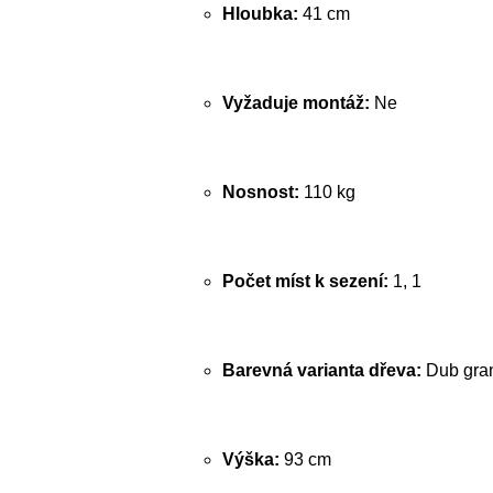
Hloubka:
41 cm
Vyžaduje montáž:
Ne
Nosnost:
110 kg
Počet míst k sezení:
1, 1
Barevná varianta dřeva:
Dub gra
Výška:
93 cm