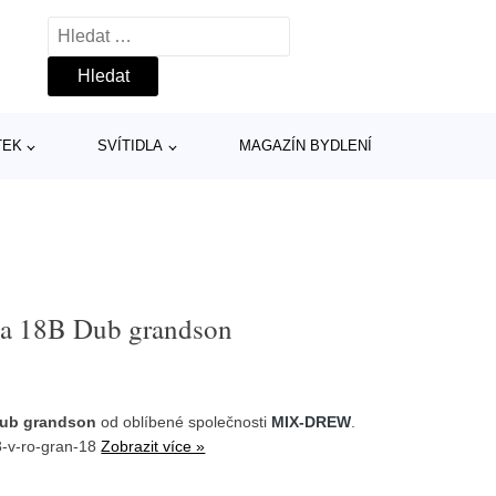
Vyhledávání
TEK
SVÍTIDLA
MAGAZÍN BYDLENÍ
na 18B Dub grandson
Dub grandson
od oblíbené společnosti
MIX-DREW
.
3-v-ro-gran-18
Zobrazit více »