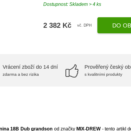
Dostupnost:
Skladem > 4 ks
2 382 Kč
DO OB
vč. DPH
Vrácení zboží do 14 dní
Prověřený český o
zdarma a bez rizika
s kvalitními produkty
anina 18B Dub grandson
od značky
MIX-DREW
- tento artikl