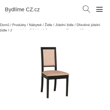
Bydlíme CZ.cz
Vyhledávání
Domů
/
Produkty
/
Nábytek
/
Židle
/
Jídelní židle
/
Dřevěné jídelní
židle
/
Jídelní židle ROMA 13 Dub sonoma Tkanina 6B