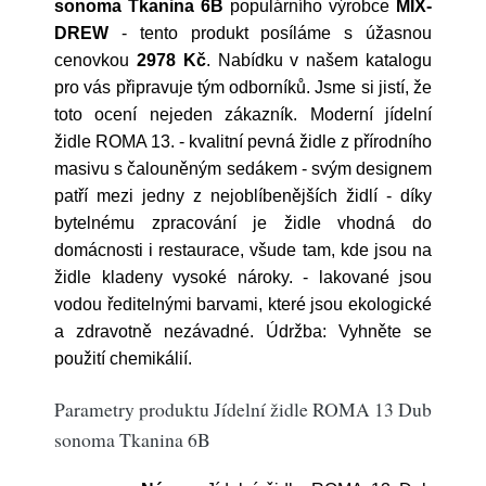
sonoma Tkanina 6B
populárního výrobce
MIX-
DREW
- tento produkt posíláme s úžasnou
cenovkou
2978 Kč
. Nabídku v našem katalogu
pro vás připravuje tým odborníků. Jsme si jistí, že
toto ocení nejeden zákazník. Moderní jídelní
židle ROMA 13. - kvalitní pevná židle z přírodního
masivu s čalouněným sedákem - svým designem
patří mezi jedny z nejoblíbenějších židlí - díky
bytelnému zpracování je židle vhodná do
domácnosti i restaurace, všude tam, kde jsou na
židle kladeny vysoké nároky. - lakované jsou
vodou ředitelnými barvami, které jsou ekologické
a zdravotně nezávadné. Údržba: Vyhněte se
použití chemikálií.
Parametry produktu Jídelní židle ROMA 13 Dub
sonoma Tkanina 6B