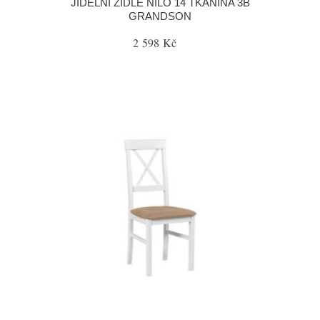
JÍDELNÍ ŽIDLE NILO 14 TKANINA 3B
GRANDSON
2 598 Kč