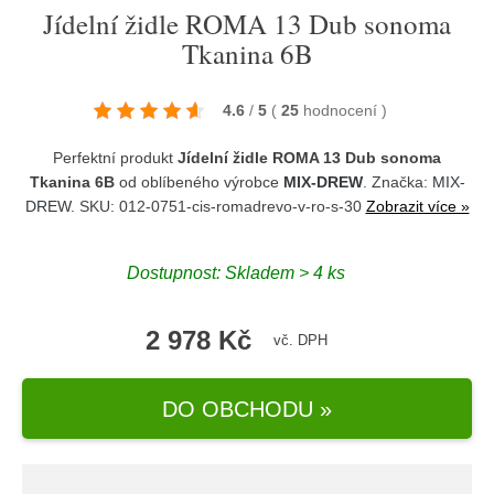
Jídelní židle ROMA 13 Dub sonoma
Tkanina 6B
4.6
/
5
(
25
hodnocení
)
Perfektní produkt
Jídelní židle ROMA 13 Dub sonoma
Tkanina 6B
od oblíbeného výrobce
MIX-DREW
. Značka:
MIX-
DREW
. SKU: 012-0751-cis-romadrevo-v-ro-s-30
Zobrazit více »
Dostupnost:
Skladem > 4 ks
2 978 Kč
vč. DPH
DO OBCHODU »