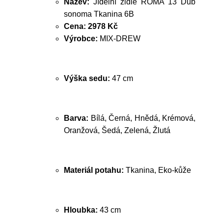
Název:
Jídelní židle ROMA 13 Dub
sonoma Tkanina 6B
Cena:
2978 Kč
Výrobce:
MIX-DREW
Výška sedu:
47 cm
Barva:
Bílá, Černá, Hnědá, Krémová,
Oranžová, Šedá, Zelená, Žlutá
Materiál potahu:
Tkanina, Eko-kůže
Hloubka:
43 cm