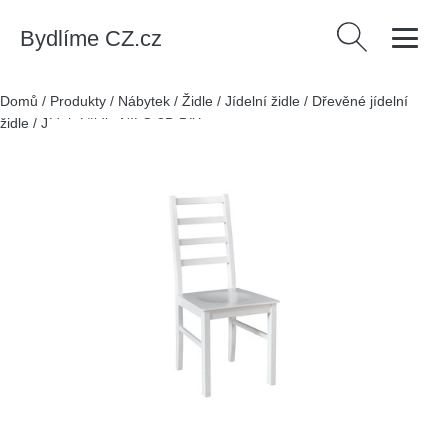
Bydlíme CZ.cz
Vyhledávání
Domů
/
Produkty
/
Nábytek
/
Židle
/
Jídelní židle
/
Dřevěné jídelní
židle
/
Jídelní židle NILO 8D Bílá