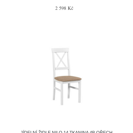
2 598 Kč
JÍDELNÍ ŽIDLE NILO 14 TKANINA 4B OŘECH