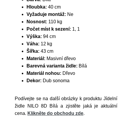
Hloubka:
40 cm
Vyžaduje montáž:
Ne
Nosnost:
110 kg
Počet míst k sezení:
1, 1
Výška:
94 cm
Váha:
12 kg
Šířka:
43 cm
Materiál:
Masivní dřevo
Barevná varianta židle:
Bílá
Materiál nohou:
Dřevo
Dekor:
Dub sonoma
Podívejte se na další obrázky k produktu Jídelní
židle NILO 8D Bílá a zjistěte jaká je aktuální
cena.
Klikněte do obchodu zde
.