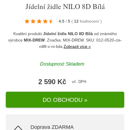
Jídelní židle NILO 8D Bílá
4.5
/
5
(
12
hodnocení
)
Kvalitní produkt
Jídelní židle NILO 8D Bílá
od známého
výrobce
MIX-DREW
. Značka:
MIX-DREW
. SKU: 012-0520-cis-
nill8-v-ni-bila
Zobrazit více »
Dostupnost:
Skladem
2 590 Kč
vč. DPH
DO OBCHODU »
Doprava ZDARMA