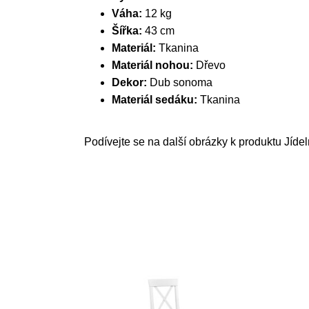
Váha:
12 kg
Šířka:
43 cm
Materiál:
Tkanina
Materiál nohou:
Dřevo
Dekor:
Dub sonoma
Materiál sedáku:
Tkanina
Podívejte se na další obrázky k produktu Jíde