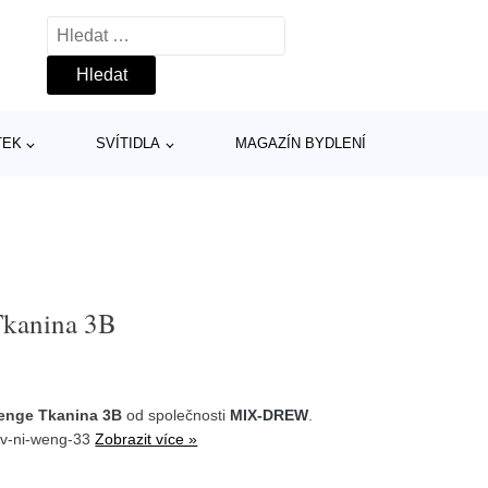
Vyhledávání
TEK
SVÍTIDLA
MAGAZÍN BYDLENÍ
Tkanina 3B
Wenge Tkanina 3B
od společnosti
MIX-DREW
.
i-v-ni-weng-33
Zobrazit více »