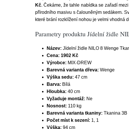
Kč
. Čekáme, že tahle nabídka se zařadí mezi b
přírodního masivu s čalouněným sedákem. Svým
které brání rozklížení nohou je velmi vhodná 
Parametry produktu Jídelní židle 
Název:
Jídelní židle NILO 8 Wenge Tka
Cena:
1902 Kč
Výrobce:
MIX-DREW
Barevná varianta dřeva:
Wenge
Výška sedu:
47 cm
Barva:
Bílá
Hloubka:
40 cm
Vyžaduje montáž:
Ne
Nosnost:
110 kg
Barevná varianta tkaniny:
Tkanina 3B
Počet míst k sezení:
1, 1
Výška:
94 cm