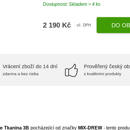
Dostupnost:
Skladem > 4 ks
2 190 Kč
DO OB
vč. DPH
Vrácení zboží do 14 dní
Prověřený český o
zdarma a bez rizika
s kvalitními produkty
ge Tkanina 3B
pocházející od značky
MIX-DREW
- tento prod